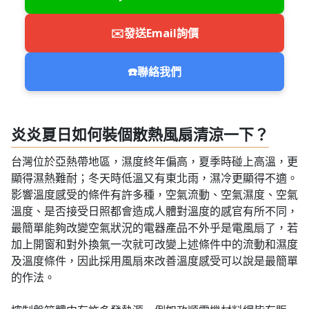
✉️
發送Email詢價
☎️
聯絡我們
炎炎夏日如何裝個散熱風扇清涼一下？
台灣位於亞熱帶地區，濕度終年偏高，夏季時碰上高溫，更
顯得濕熱難耐；冬天時低溫又有東北雨，濕冷更顯得不適。
影響溫度感受的條件有許多種，空氣流動、空氣濕度、空氣
溫度、是否接受日照都會造成人體對溫度的感官有所不同，
最簡單能夠改變空氣狀況的電器產品不外乎是電風扇了，若
加上開窗和對外換氣一次就可改變上述條件中的流動和濕度
及溫度條件，因此採用風扇來改善溫度感受可以說是最簡單
的作法。