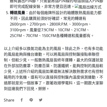
體有露出PIN腳，只需要將插PIN線的母插頭插入PIN腳
即可完成配線安裝，非常方便且迅速。
轉速風量
：由於每個廠牌所設計的箱體散熱風扇能力都
不同，因此購買前須好好確認，常見的轉速有
2600rpm、2700rpm、2800R.P.M.、3000rpm、
3100rpm，風量從7.9CFM、10CFM、21CFM、
25CFM、70CFM、150CFM各種轉速和風量都有。
以上介紹多以換氣功能為主的風扇。除此之外，也有多功能
的風扇能夠與機台連動，可以將風扇與控制盤接點串聯控
制，但較少見，一般散熱風扇皆終年運轉，最大的保護就是
在外部加防塵罩、防塵百葉、防護鐵網，能夠控制的風扇較
少見，上述所介紹的風扇如果還無法解決散熱需求也有控制
箱用的冷氣機，還有可以直接與控制盤內溫度偵測連動，不
過那就是另一個故事了，跟著政順學電料，這一期跟大家聊
到這邊我們下回見，掰掰。
Share