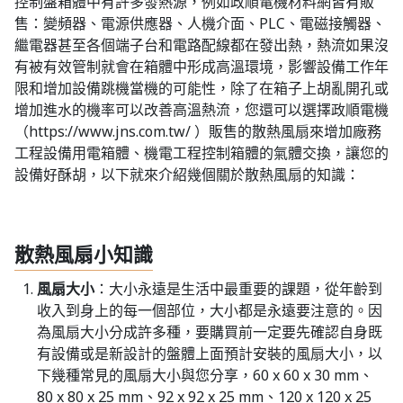
控制盤箱體中有許多發熱源，例如政順電機材料網皆有販
售：變頻器、電源供應器、人機介面、PLC、電磁接觸器、
繼電器甚至各個端子台和電路配線都在發出熱，熱流如果沒
有被有效管制就會在箱體中形成高溫環境，影響設備工作年
限和增加設備跳機當機的可能性，除了在箱子上胡亂開孔或
增加進水的機率可以改善高溫熱流，您還可以選擇政順電機
（https://www.jns.com.tw/ ）販售的散熱風扇來增加廠務
工程設備用電箱體、機電工程控制箱體的氣體交換，讓您的
設備好酥胡，以下就來介紹幾個關於散熱風扇的知識：
散熱風扇小知識
風扇大小
：大小永遠是生活中最重要的課題，從年齡到
收入到身上的每一個部位，大小都是永遠要注意的。因
為風扇大小分成許多種，要購買前一定要先確認自身既
有設備或是新設計的盤體上面預計安裝的風扇大小，以
下幾種常見的風扇大小與您分享，60 x 60 x 30 mm、
80 x 80 x 25 mm、92 x 92 x 25 mm、120 x 120 x 25