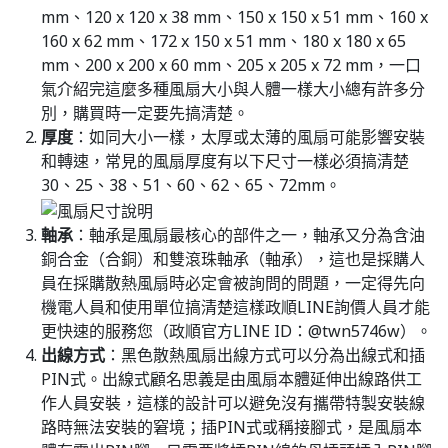
mm、120 x 120 x 38 mm、150 x 150 x 51 mm、160 x
160 x 62 mm、172 x 150 x 51 mm、180 x 180 x 65
mm、200 x 200 x 60 mm、205 x 205 x 72 mm，一口
氣介紹完這麼多種風扇大小與人體一樣大小總有許多分
別，購買時一定要先搞清楚。
厚度
：如同大小一樣，太厚或太薄的風扇可能影響安裝
和轉速，常見的風扇厚度有以下尺寸一樣必須搞清楚
30、25、38、51、60、62、65、72mm。
軸承
：軸承是風扇最核心的部件之一，軸承又分為含油
銅合金（合銅）和雙滾珠軸承（軸承），這也是採購人
員在採購散熱風扇時必定會被詢問的問題，一定得先向
機電人員和使用單位搞清楚這樣政順LINE詢價人員才能
更快速的服務您（政順官方LINE ID：@twn5746w）。
出線方式
：黑色散熱風扇出線方式可以分為出線式和插
PIN式。出線式顧名思義是由風扇本體延伸出線路供工
作人員安裝，這樣的設計可以避免沒有攜帶特製安裝線
路時無法安裝的窘境；插PIN式或稱接腳式，是風扇本