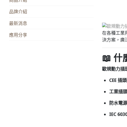
品牌介紹
最新消息
在各種工業用
應用分享
決方案，廣
📖 
歐規動力插
CEE 插
工業插
防水電
IEC 603