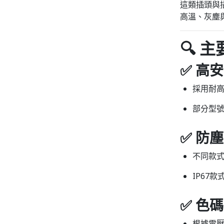
這類插頭與插座
高溫、灰塵
🔍 
✅ 高
採用耐
部分型
✅ 防塵
不同款
IP67
✅ 色
根據電