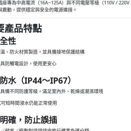
專為中高電流（16A~125A）與不同電壓等級（110V / 220V
與震動，提供穩定與安全的電源連接。
主要產品特點
安全性
高溫、防火材質製造，並具備接地保護結構
號具防觸電設計，使用更安心
防水（IP44～IP67）
式具備不同防護等級，滿足室內外、乾燥或潮濕環境
款式可短時間浸水仍能正常使用
碼明確，防止誤插
壓／頻率／極數對插頭插座進行標準色碼分類