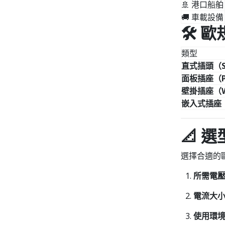
🚢 港口船舶
🚚 車載設備
🛠️
類型
直式插頭（Str
面板插座（Pa
壁掛插座（Wal
嵌入式插座（F
📐 
選擇合適的
所需電
電流大
使用環