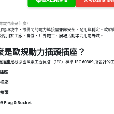
加入LINE詢價
✉️
發送Email詢
電環境中，設備間的電力連接需兼顧安全、耐用與穩定。歐規動力插
泛應用於工廠、倉儲、戶外施工、展場活動等高用電場域。
什麼是歐規動力插頭插座？
頭插座
是根據國際電工委員會（IEC）標準
IEC 60309
所設計的工
頭插座
頭插座
源接頭
09 Plug & Socket