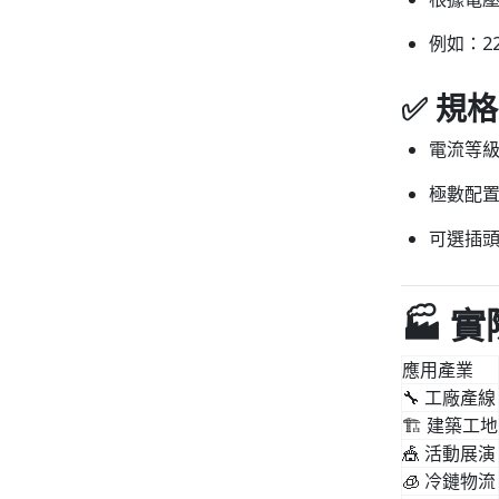
例如：22
✅ 規
電流等級：常
極數配置
可選插頭
🏭 
應用產業
🔧 工廠產線
🏗️ 建築工地
🎪 活動展演
🧊 冷鏈物流