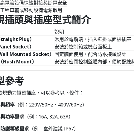
高電流設備快速對接與斷電安全
工程車輛或移動設備電源取用
 歐規插頭與插座型式簡介
說明
aight Plug）
常用於電纜端，插入壁掛或面板插座
nel Socket）
安裝於控制箱或機台面板上
l Mounted Socket）
固定牆面使用，配合防水接頭設計
lush Mount）
安裝於密閉控制盤體內部，便於配線
選型參考
歐規動力插頭插座，可以參考以下條件：
壓與頻率
（例：220V/50Hz、400V/60Hz）
小與功率需求
（例：16A, 32A, 63A）
境防護等級需求
（例：室外建議 IP67）