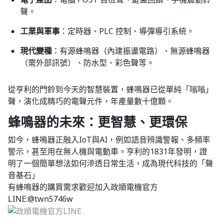
聲。​
工業與軍事
：定時器、PLC 控制、導彈導引系統。​
現代變種
：有源蜂鳴器（內建振盪電路）、無源蜂鳴器
（需外部訊號）、防水型、彩色聲等。​
從亨利的門鈴到今天的智慧裝置，蜂鳴器已從單純「嗡嗡」
聲，演化成精巧的電聲元件，年產量數十億顆。
蜂鳴器的未來：更智慧、更環保
如今，蜂鳴器正融入IoT與AI，例如語音辨識警報、多頻率
警示，甚至用在無人機與電動車。​亨利的1831年發明，證
明了一個簡單想法如何滲透日常生活，成為現代科技的「聲
音基石」
有蜂鳴器的購買需求歡迎加入政順電機官方
LINE:@twn5746w