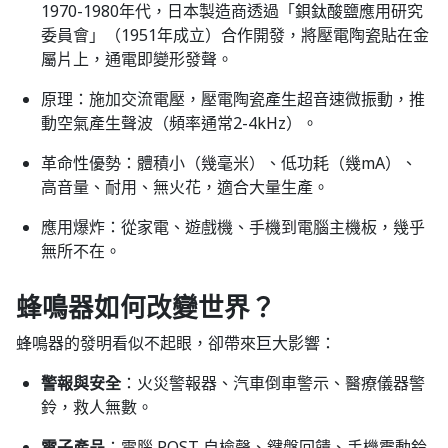
1970-1980年代，日本製造商透過「鋇鈦酸鹽應用研究
委員會」（1951年成立）合作開發，將壓電陶瓷貼在金
屬片上，通電即變形發聲。
原理：施加交流電壓，壓電陶瓷產生超音速微振動，推
動空氣產生聲波（頻率通常2-4kHz）。
革命性優勢：體積小（幾毫米）、低功耗（幾mA）、
高音量、耐用、無火花，適合大量生產。
應用爆炸：從家電、遊戲機、手機到電腦主機板，幾乎
無所不在。
蜂鳴器如何改變世界？
蜂鳴器的發明看似不起眼，卻帶來巨大影響：
警報與安全
：火災警報器、汽車倒車警示、醫療儀器警
鈴，救人無數。​
電子產品
：電腦 POST 自檢聲、鍵盤回饋、手機震動鈴