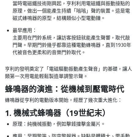
當時電磁鐵技術剛興起，亨利利用電磁鐵與振動接點的
原理，做出一個能產生持續「嗡嗡」聲的裝置。這是電
磁式蜂鳴器的原型，結構類似小型電動鐘。
最早應用：
主要用在門鈴系統，讓訪客按鈕就能產生聲響，取代敲
門聲。早期門鈴幾乎都靠這種電動蜂鳴器，直到1930年
代被音色更柔和的音樂門鈴取代。
亨利的發明奠定了「電磁驅動振動產生聲音」的基礎，讓人
類第一次用電能輕鬆製造單調警示聲。
蜂鳴器的演進：從機械到壓電時代
蜂鳴器從亨利的電動版本開始，經歷了幾次重大進化：
1. 機械式蜂鳴器（19世紀末）
原理：純機械振動，例如擊錘撞擊金屬片。​
應用：早期警笛、防空警報器。缺點是體積大、需手動