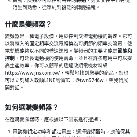
轉動：變頻器可以控制馬達的
轉動
，男女交往中也有從
陌生到熟悉、從單純到複雜的轉變過程。
什麼是變頻器？
變頻器是一種電子設備，用於控制交流電動機的轉速。它可
以將輸入的固定頻率交流電轉換為可調節的頻率交流電，使
電動機能夠以不同的轉速運轉。變頻器的主要功能是
節能和
控制
，可延長電動機的使用壽命，並且在許多應用中可以提
高生產效率，你可以簡單的透過政順電機材料網
https://www.jns.com.tw/，輕鬆地找到您要的商品，您也
可以立刻加入政順LINE詢價ID：@twn5746w，與我們展
開對話。
如何選購變頻器？
在選購變頻器時，應根據以下因素進行選擇：
電動機額定功率和額定電壓：選擇變頻器時，應確保其