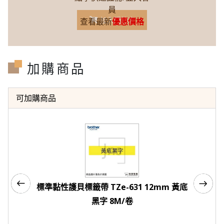
員
加入購物車
查看最新
優惠價格
加購商品
可加購商品
標準黏性護貝標籤帶 TZe-631 12mm 黃底
標準黏性護
黑字 8M/卷