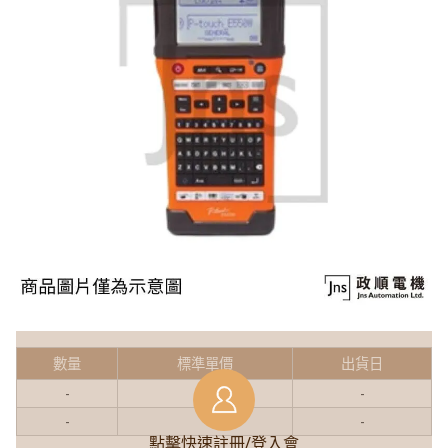
數量
標準單價
出貨日
-
-
-
-
-
-
點擊快速註冊/登入會