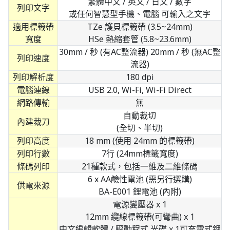
繁體中文 / 英文 / 日文 / 數字
列印文字
或任何智慧型手機、電腦 可輸入之文字
適用標籤帶
TZe 護貝標籤帶 (3.5~24mm)
寬度
HSe 熱縮套管 (5.8~23.6mm)
30mm / 秒 (有AC整流器) 20mm / 秒 (無AC整
列印速度
流器)
列印解析度
180 dpi
電腦連線
USB 2.0, Wi-Fi, Wi-Fi Direct
網路傳輸
無
自動裁切
內建裁刀
(全切、半切)
列印高度
18 mm (使用 24mm 的標籤帶)
列印行數
7行 (24mm標籤寬度)
條碼列印
21種款式，包括一維及二維條碼
6 x AA鹼性電池 (需另行選購)
供電來源
BA-E001 鋰電池 (內附)
電源變壓器 x 1
12mm 纜線標籤帶(可彎曲) x 1
中文編輯軟體 / 驅動程式 光碟 x 1可充電式鋰