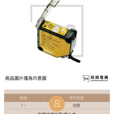
數量
標準單價
1 ~
詢價