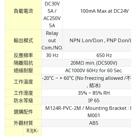
DC30V
負載電流
5A /
100mA Max at DC24V
AC250V
5A
Relay
輸出模式
out
NPN L.on/D.on , PNP D.on/L.
Com./NO.
反應頻率
30 Hz
650 Hz
隔離阻抗
20MΩ min. (DC500V)
絕緣耐壓
AC1000V 60Hz for 60 Sec.
-20℃ ~ + 60℃ (No freezing allowed /
工作溫度
, 結冰)
工作溼度
35% ~ 85% RH
防水等級
IP 65
M124R-PVC-2M / Mounting Bracket : R3
選購配件
M001
外觀材質
ABS
R3JK-