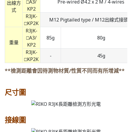
□A3/
Pre-wired Ø4.2 x 2 M / 4-wires
出線方
KP2
式
R3JK-
M12 Pigtailed type / M12出線式接頭
□KP2K
R3JK-
□A3/
85g
80g
重量
KP2
R3JK-
-
45g
□KP2K
**檢測距離會因待測物材質/性質不同而有所增減**
尺寸圖
接線圖