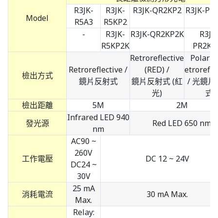
R3JK-
R3JK-
R3JK-QR2KP2
R3JK-PR
Model
R5A3
R5KP2
-
R3JK-
R3JK-QR2KP2K
R3JK
R5KP2K
PR2KP
Retroreflective
Polariz
Retroreflective /
(RED) /
etrorefle
檢出方式
鏡片反射式
鏡片反射式 (紅
/ 光鏡
光)
式
檢出距離
5M
2M
Infrared LED 940
發光源
Red LED 650 nm
nm
AC90 ~
260V
工作電壓
DC 12 ~ 24V
DC24 ~
30V
25 mA
消耗電流
30 mA Max.
Max.
Relay: