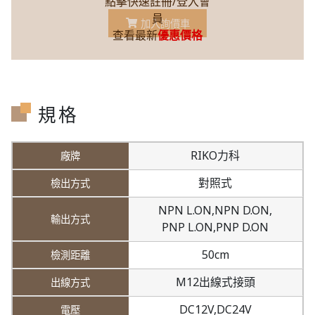
點擊快速註冊/登入會
員
加入詢價車
查看最新
優惠價格
規格
RIKO力科
對照式
NPN L.ON,
NPN D.ON,
PNP L.ON,
PNP D.ON
50cm
M12出線式接頭
DC12V,
DC24V