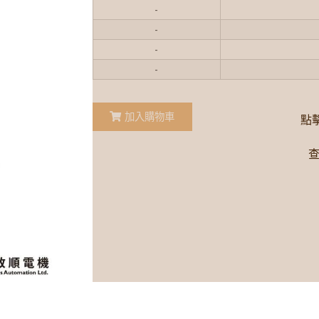
-
-
-
-
加入購物車
點