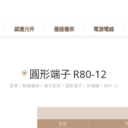
感應元件
儀器儀表
電源電線
圓形端子 R80-12
首頁
/
配線器材
/
端子系列
/
圓型端子
/
非絕緣
/
R80-12
數量