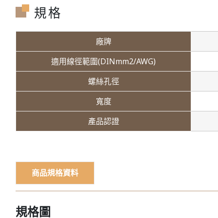
規格
廠牌
適用線徑範圍(DINmm2/AWG)
螺絲孔徑
寬度
產品認證
商品規格資料
規格圖