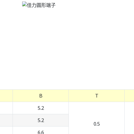
B
T
5.2
5.2
0.5
6.6