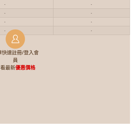
-
-
-
-
-
-
-
-
擊快速註冊/登入會
員
查看最新
優惠價格