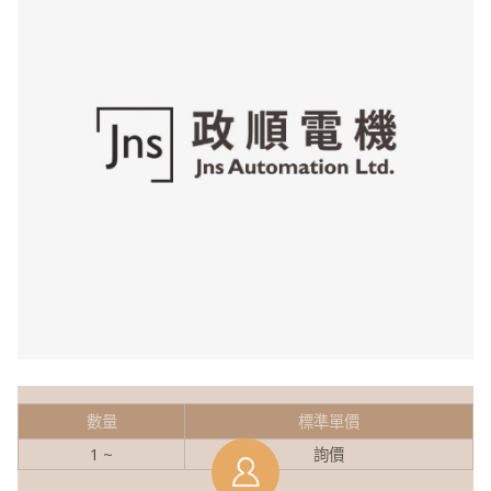
數量
標準單價
1 ~
詢價