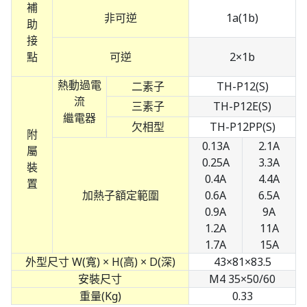
補
非可逆
1a(1b)
助
接
點
可逆
2×1b
熱動過電
二素子
TH-P12(S)
流
三素子
TH-P12E(S)
繼電器
欠相型
TH-P12PP(S)
附
0.13A
2.1A
屬
0.25A
3.3A
裝
0.4A
4.4A
置
加熱子額定範圍
0.6A
6.5A
0.9A
9A
1.2A
11A
1.7A
15A
外型尺寸 W(寬) × H(高) × D(深)
43×81×83.5
安裝尺寸
M4 35×50/60
重量(Kg)
0.33