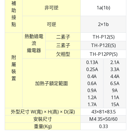
補
非可逆
1a(1b)
助
接
點
可逆
2×1b
熱動過電
二素子
TH-P12(S)
流
三素子
TH-P12E(S)
繼電器
欠相型
TH-P12PP(S)
附
0.13A
2.1A
屬
0.25A
3.3A
裝
0.4A
4.4A
置
加熱子額定範圍
0.6A
6.5A
0.9A
9A
1.2A
11A
1.7A
15A
外型尺寸 W(寬) × H(高) × D(深)
43×81×83.5
安裝尺寸
M4 35×50/60
重量(Kg)
0.33