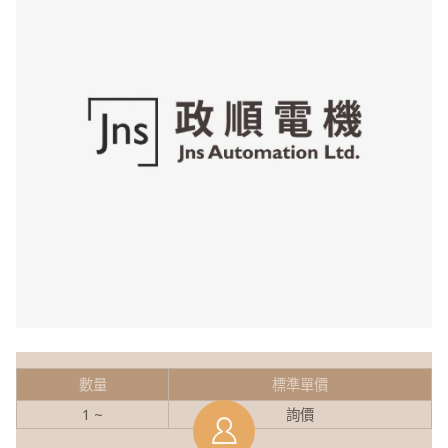
數量
標準單價
1 ~
詢價