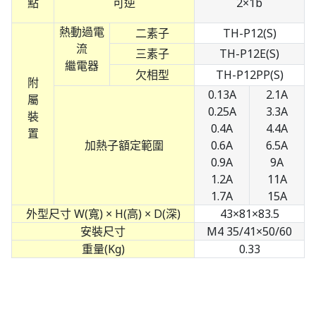
點
可逆
2×1b
熱動過電
二素子
TH-P12(S)
流
三素子
TH-P12E(S)
繼電器
欠相型
TH-P12PP(S)
附
0.13A
2.1A
屬
0.25A
3.3A
裝
0.4A
4.4A
置
加熱子額定範圍
0.6A
6.5A
0.9A
9A
1.2A
11A
1.7A
15A
外型尺寸 W(寬) × H(高) × D(深)
43×81×83.5
安裝尺寸
M4 35/41×50/60
重量(Kg)
0.33