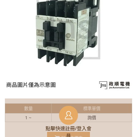
數量
標準單價
1 ~
詢價
點擊快速註冊/登入會
員