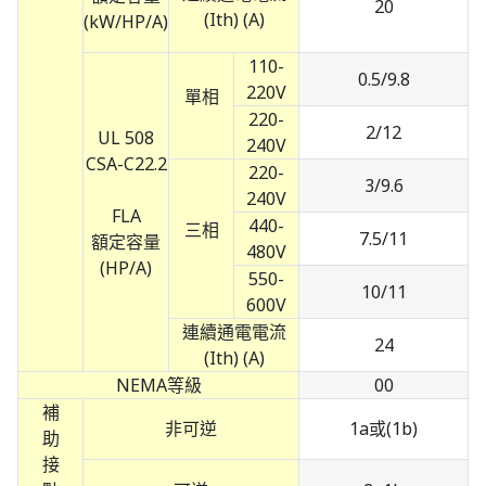
20
(Ith) (A)
(kW/HP/A)
110-
0.5/9.8
220V
單相
220-
2/12
UL 508
240V
CSA-C22.2
220-
3/9.6
240V
FLA
440-
三相
7.5/11
額定容量
480V
(HP/A)
550-
10/11
600V
連續通電電流
24
(Ith) (A)
NEMA等級
00
補
非可逆
1a或(1b)
助
接