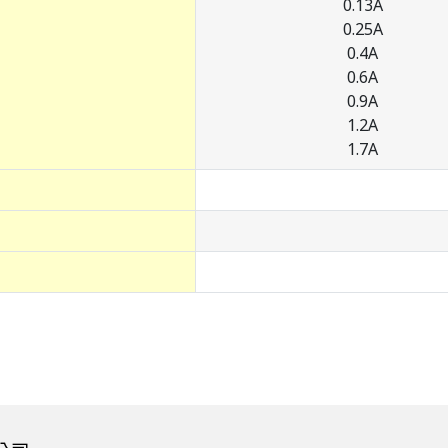
0.13A
0.25A
0.4A
0.6A
0.9A
1.2A
1.7A