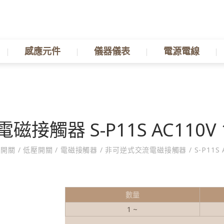
感應元件
儀器儀表
電源電線
電磁接觸器 S-P11S AC110V 
制開關
/
低壓開關
/
電磁接觸器
/
非可逆式交流電磁接觸器
/
S-P11S 
數量
1 ~