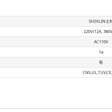
SHIHLIN士
220V/12A,
380V
AC110V
1a
有
CNS,UL,TUV,CE