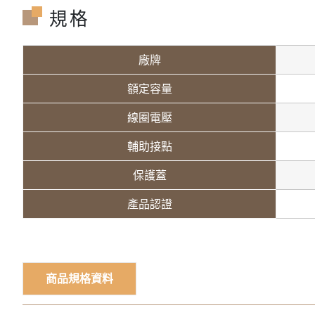
規格
廠牌
額定容量
線圈電壓
輔助接點
保護蓋
產品認證
商品規格資料