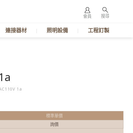
搜尋
會員
連接器材
照明設備
工程訂製
1a
AC110V 1a
標準單價
詢價