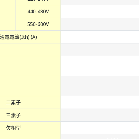
440-480V
550-600V
電電流(Ith) (A)
二素子
三素子
欠相型