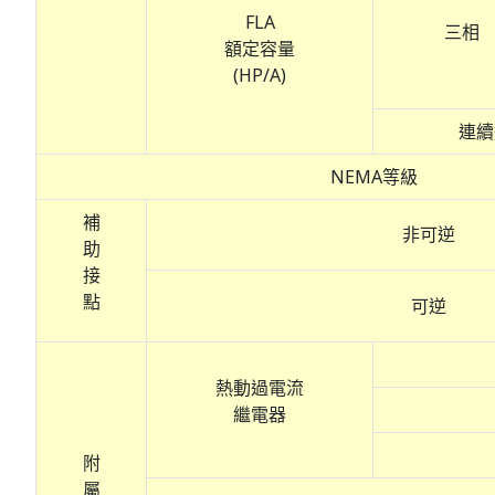
FLA
三相
額定容量
(HP/A)
連續通
NEMA等級
補
非可逆
助
接
點
可逆
熱動過電流
繼電器
附
屬