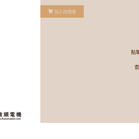
加入詢價車
點