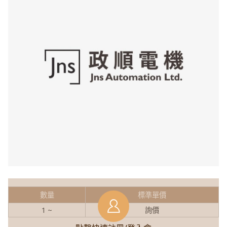
數量
標準單價
1 ~
詢價