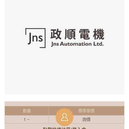
數量
標準單價
1 ~
詢價