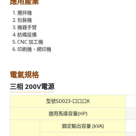
應用產業
攪拌機
包裝機
機器手臂
紡織設備
CNC 加工機
印刷機、網印機
電氣規格
三相 200V電源
型號SD023-口口口K
適用馬達容量(HP)
額定輸出容量 (kVA)