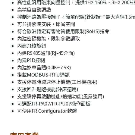
高性能汎用磁束向量控制，提供1Hz 150%、3Hz 200%
高精度自動調諧
控制迴路為壓接端子，簡單配線(針狀端子最大直徑1.5m
可並排緊湊安裝，節省空間
符合歐洲特定有害物質使用限制(RoHS)指令
內建密碼機能，限制參數讀取
內建飛梭旋鈕
內建RS485通訊(RJ-45介面)
內建PID控制
內建煞車晶體(0.4K~7.5K)
搭載MODBUS-RTU通訊
支援停電時減速停止機能(工具機適用)
支援回升迴避機能(沖床適用)
支援瞬停再啟動機能/追速功能(風扇適用)
可選配FR-PA07/FR-PU07操作面板
可使用FR Configurator軟體