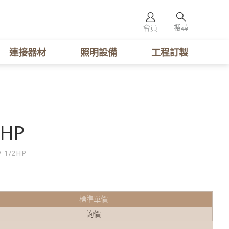
搜尋
會員
連接器材
照明設備
工程訂製
2HP
V 1/2HP
標準單價
詢價