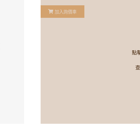
加入詢價車
點