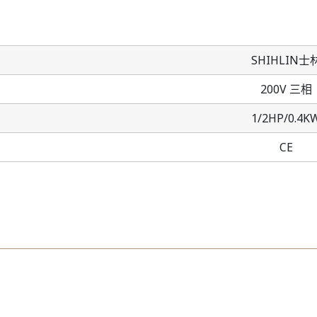
SHIHLIN士
200V 三相
1/2HP/0.4K
CE