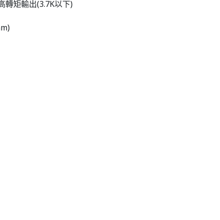
高轉矩輸出(3.7K以下)
m)