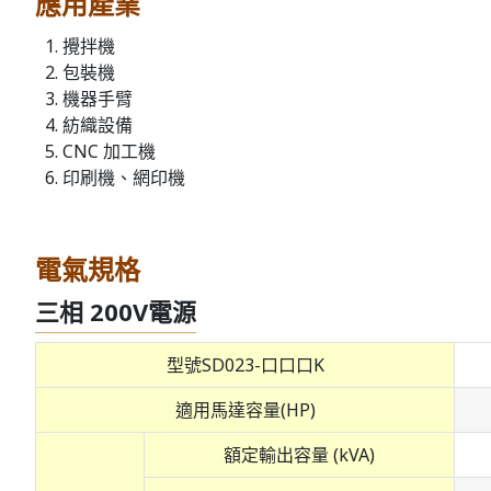
應用產業
攪拌機
包裝機
機器手臂
紡織設備
CNC 加工機
印刷機、網印機
電氣規格
三相 200V電源
型號SD023-口口口K
適用馬達容量(HP)
額定輸出容量 (kVA)