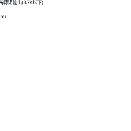
高轉矩輸出(3.7K以下)
m)