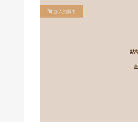
加入詢價車
點