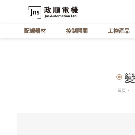
配線器材
控制開關
工控產品
變
首頁
/
工