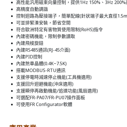
高性能汎用磁束向量控制，提供1Hz 150%、3Hz 200%
高精度自動調諧
控制迴路為壓接端子，簡單配線(針狀端子最大直徑1.5m
可並排緊湊安裝，節省空間
符合歐洲特定有害物質使用限制(RoHS)指令
內建密碼機能，限制參數讀取
內建飛梭旋鈕
內建RS485通訊(RJ-45介面)
內建PID控制
內建煞車晶體(0.4K~7.5K)
搭載MODBUS-RTU通訊
支援停電時減速停止機能(工具機適用)
支援回升迴避機能(沖床適用)
支援瞬停再啟動機能/追速功能(風扇適用)
可選配FR-PA07/FR-PU07操作面板
可使用FR Configurator軟體