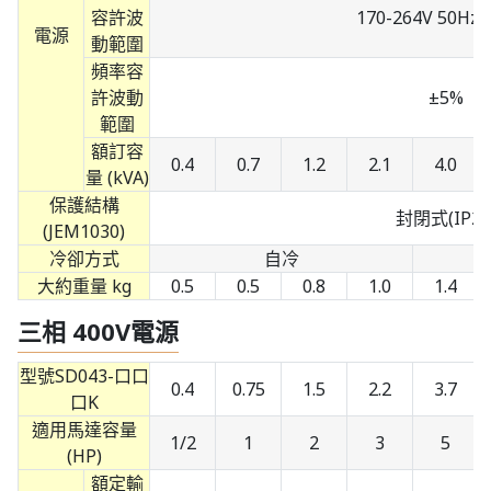
容許波
170-264V 50Hz /
電源
動範圍
頻率容
許波動
±5%
範圍
額訂容
0.4
0.7
1.2
2.1
4.0
量 (kVA)
保護結構
封閉式(IP20
(JEM1030)
冷卻方式
自冷
大約重量 kg
0.5
0.5
0.8
1.0
1.4
三相 400V電源
型號SD043-口口
0.4
0.75
1.5
2.2
3.7
口K
適用馬達容量
1/2
1
2
3
5
(HP)
額定輸