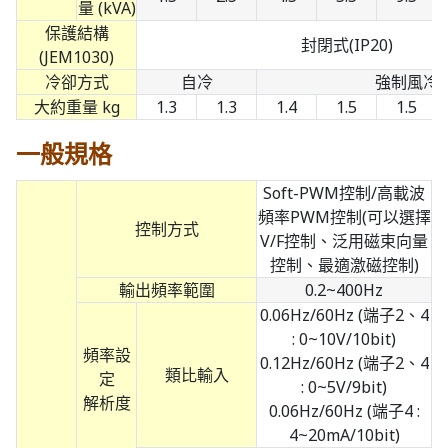
量 (kVA)
保護結構
封閉式(IP20)
(JEM1030)
冷卻方式
自冷
強制風冷
大約重量 kg
1.3
1.3
1.4
1.5
1.5
一般規格
Soft-PWM控制/高載波
頻率PWM控制(可以選擇
控制方式
V/F控制、泛用磁束向量
控制、最適激磁控制)
輸出頻率範圍
0.2~400Hz
0.06Hz/60Hz (端子2、4
: 0~10V/10bit)
頻率設
0.12Hz/60Hz (端子2、4
類比輸入
定
: 0~5V/9bit)
解析度
0.06Hz/60Hz (端子4 :
4~20mA/10bit)