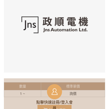
數量
標準單價
1 ~
詢價
點擊快速註冊/登入會
員