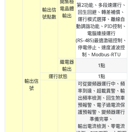
開集極
第2功能、多段速運行、
電晶體
輸出信
回生回避、轉差補償、
輸出
號點數
運行模式選擇、離線自
動調諧功能、PID控制、
電腦連接運行
(RS-485)最適激磁控制、
停電停止、速度濾波控
制、Modbus-RTU
繼電器
1點
輸出
運行狀態
1點
輸出信
可從變頻器運行中、頻
號
率到達、超載異警、輸
出頻率檢測、回生煞車
預報警、電子過電流保
護預報警、變頻器運行
準備完畢、
輸出電流檢測、零電流