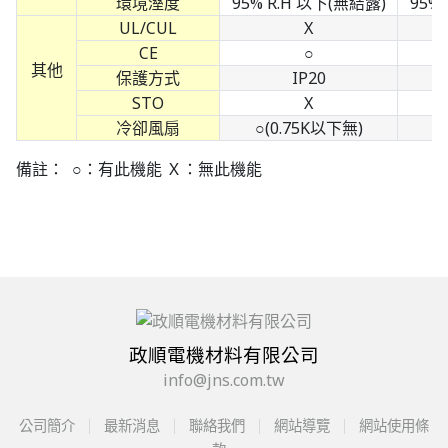
環境溼度
95% R.H 以下(無結露)
95%
UL/CUL
X
CE
○
其他
保護方式
IP20
STO
X
冷卻風扇
○(0.75K以下無)
○
備註： ○：有此機能 Ｘ：無此機能
政順電機材料有限公司
info@jns.com.tw
公司簡介
最新消息
聯絡我們
網站導覽
網站使用條