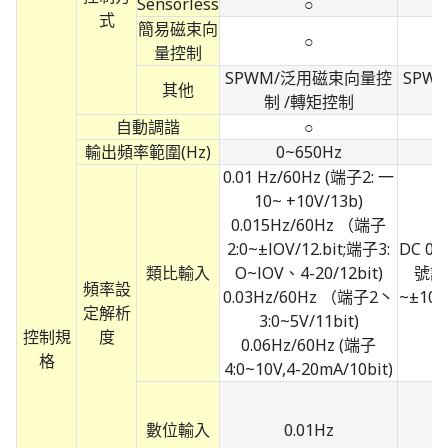
Sensorless
○
式
簡易磁束向
○
量控制
SPWM/泛用磁束向量控
SPW
其他
制 /轉矩控制
自動調諧
○
輸出頻率範圍(Hz)
0~650Hz
0.01 Hz/60Hz (端子2: 一
10~ +10V/13b)
0.015Hz/60Hz （端子
2:0~±lOV/12.bit;端子3:
DC 0 
類比輸入
O~lOV、4-20/12bit)
號設定
頻率設
0.03Hz/60Hz （端子2丶
~±10
定解析
3:0~5V/11bit)
控制規
度
0.06Hz/60Hz (端子
格
4:0~10V,4-20mA/10bit)
數位輸入
0.01Hz