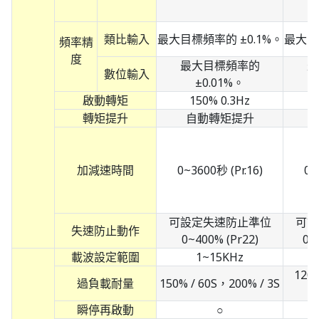
類比輸入
最大目標頻率的 ±0.1%。
最大目
頻率精
度
最大目標頻率的
最
數位輸入
±0.01%。
啟動轉矩
150% 0.3Hz
轉矩提升
自動轉矩提升
加減速時間
0~3600秒 (Pr.16)
0~
可設定失速防止準位
可設
失速防止動作
0~400% (Pr22)
0~
載波設定範圍
1~15KHz
120%
過負載耐量
150% / 60S，200% / 3S
瞬停再啟動
○