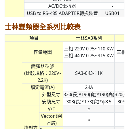
AC/DC電抗器
-
USB to RS-485 ADAPTER轉換裝置
USB01
士林變頻器全系列比較表
項目
士林SA3系列
三相 220V 0.75~110 KW
容量範圍
三相 4
三相 440V 0.75~315 KW
變頻器型號
(比較規格：220V-
SA3-043-11K
2.2K)
額定電流(A)
24A
外型尺寸
320(長)*190(寬)*190(高)
320(長
安裝尺寸
303(長)*173(寬)*ψ8.5
303(
V/F
○
Vector (閉
○
迴路)
控制方