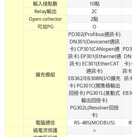
輸入接點數
10點
Relay輸出
2C
Open collector
2點
可加PG
O
PD302(Profibus通訊卡)
DN301(Devicenet通訊
卡) CP301(CANopen通
PD30
訊卡) EP301(Ethernet通
DN30
訊卡) EC301(EtherCAT
卡) C
通訊卡)
訊卡) E
擴充模組
EB362/EB308R(I/O擴充
訊卡) 
卡) PG301C(開集極輸出
回授卡) PG301L(差動式
EB36
輸出回授卡)
PG302L(Resolver回授
卡)
電腦通信
RS-485(MODBUS)
RS
過電流保護
○