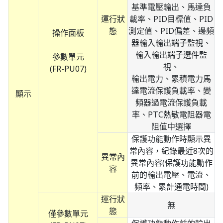
基準電壓輸出、馬達負
運行狀
載率、PID目標值、PID
態
測定值、PID偏差、邊頻
操作面板
器輸入輸出端子監視、
輸入輸出端子選件監
參數單元
視、
(FR-PU07)
輸出電力、累積電力馬
達電流保護負載率、變
顯示
頻器過電流保護負載
率、PTC熱敏電阻器電
阻值中選擇
保護功能動作時顯示異
常內容，紀錄最近8次的
異常內
異常內容(保護功能動作
容
前的輸出電壓、電流、
頻率、累計通電時間)
運行狀
無
態
僅參數單元