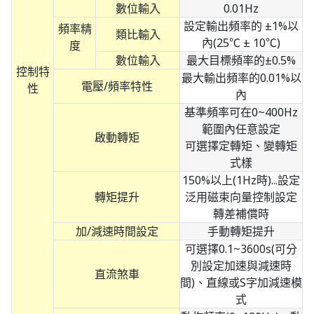
數位輸入
0.01Hz
設定輸出頻率的 ±1%以
頻率精
類比輸入
內(25℃ ± 10℃)
度
數位輸入
最大目標頻率的±0.5%
控制特
最大輸出頻率的0.01%以
電壓/頻率特性
性
內
基準頻率可在0~400Hz
範圍內任意設定
啟動轉矩
可選擇定轉矩、變轉矩
式樣
150%以上(1Hz時)...設定
轉矩提升
泛用磁束向量控制設定
轉差補償時
加/減速時間設定
手動轉矩提升
可選擇0.1~3600s(可分
別設定加速與減速時
直流煞車
間)、直線或S字加減速模
式