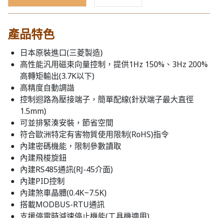
產品特色
日本原裝進口(三菱製造)
高性能汎用磁束向量控制，提供1Hz 150%、3Hz 200%
高轉矩輸出(3.7K以下)
高精度自動調諧
控制迴路為壓接端子，簡單配線(針狀端子最大直徑
1.5mm)
可並排緊湊安裝，節省空間
符合歐洲特定有害物質使用限制(RoHS)指令
內建密碼機能，限制參數讀取
內建飛梭旋鈕
內建RS485通訊(RJ-45介面)
內建PID控制
內建煞車晶體(0.4K~7.5K)
搭載MODBUS-RTU通訊
支援停電時減速停止機能(工具機適用)