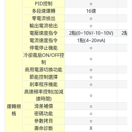
PID控制
○
多段速運轉
16速
零電流檢出
○
輸出電流檢出
○
電壓速度指令
2點(0~10V/-10~10V)
2點(0
電流速度指令
1點(4~20mA)
停電停止機能
○
冷卻風扇ON/OFF控
○
制
商用電源切換功能
○
節能控制選擇
○
剎車程序機能
○
高速頻率控制(加減
○
速時間)
滑差補償
○
運轉規
格
密碼功能
○
參數拷貝
○
壽命診斷
X