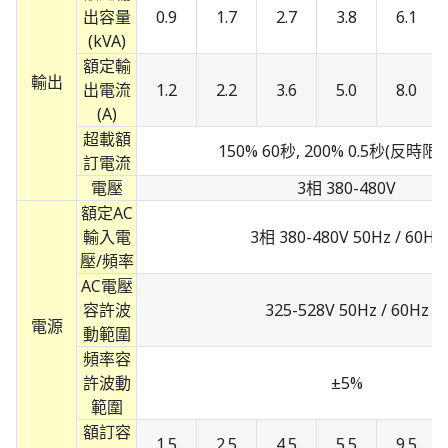
出容量
0.9
1.7
2.7
3.8
6.1
(kVA)
額定輸
輸出
出電流
1.2
2.2
3.6
5.0
8.0
(A)
超載額
150% 60秒, 200% 0.5秒(反時限
訂電流
電壓
3相 380-480V
額定AC
輸入電
3相 380-480V 50Hz / 60Hz
壓/頻率
AC電壓
容許波
325-528V 50Hz / 60Hz
電源
動範圍
頻率容
許波動
±5%
範圍
額訂容
1.5
2.5
4.5
5.5
9.5