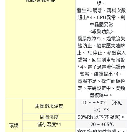
誤、
發生PU脫離、再試次數
超出*4、CPU異常、剎
車晶體異常
<報警功能>
風扇故障*2、過電流失
速防止、過電壓失速防
止、PU停止、參數寫入
錯誤、回生剎車預報警
*4、電子過電流保護預
警報、維護輸出*4、
電壓不足、操作面板鎖
定、密碼設定中、變頻
器復歸中。
-10 ~ + 50°C （不結
周圍環境溫度
冰）*3
周圍濕度
90%Rh 以下(不凝露)。
儲存溫度*1
-20 ~ +65℃
環境
室內(無腐蝕性氣體、可