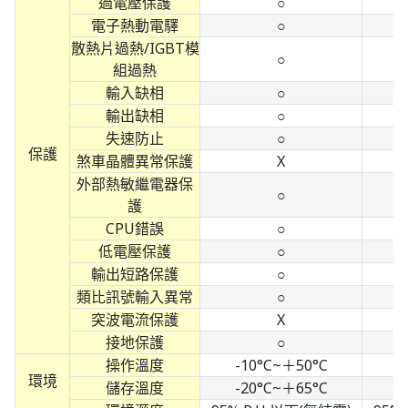
過電壓保護
○
電子熱動電驛
○
散熱片過熱/IGBT模
○
組過熱
輸入缺相
○
輸出缺相
○
失速防止
○
保護
煞車晶體異常保護
X
外部熱敏繼電器保
○
護
CPU錯誤
○
低電壓保護
○
輸出短路保護
○
類比訊號輸入異常
○
突波電流保護
X
接地保護
○
操作溫度
-10°C~＋50°C
-
環境
儲存溫度
-20°C~＋65°C
-