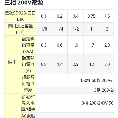
三相 200V電源
型號SD023-口口
0.1
0.2
0.4
0.75
1.5
口K
適用馬達容量
1/8
1/4
1/2
1
2
(HP)
額定輸
出容量
0.3
0.6
1.0
1.7
2.8
(kVA)
額定輸
輸出
出電流
0.8
1.4
2.5
4.2
7.0
(A)
超載額
150% 60秒 200%
訂電流
電壓
3相 200-240
額定AC
輸入電
3相 200-240V 50Hz
壓/頻率
AC電壓