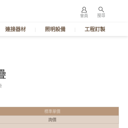
搜尋
會員
連接器材
照明設備
工程訂製
疊
疊
標準單價
詢價