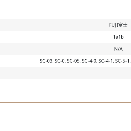
FUJI富士
1a1b
N/A
SC-03,
SC-0,
SC-05,
SC-4-0,
SC-4-1,
SC-5-1