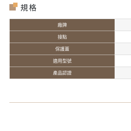
規格
廠牌
接點
保護蓋
適用型號
產品認證