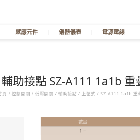
感應元件
儀器儀表
電源電線
輔助接點 SZ-A111 1a1b 重
首頁
/
控制開關
/
低壓開關
/
輔助接點
/
上裝式
/
SZ-A111 1a1b 重
數量
1 ~