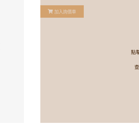
加入詢價車
點