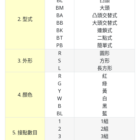
BL
凸頭
BM
大頭
BA
凸頭交替式
2. 型式
BB
大頭交替式
BK
連鎖式
BT
二點式
PB
簡單式
R
圓形
3. 外形
S
方形
L
長方形
R
紅
G
綠
Y
黃
4. 顏色
W
白
B
黑
BL
藍
1
1組
2
2組
5. 接點數目
3
3組