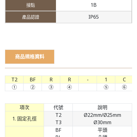
1B
IP65
商品規格資料
T2
BF
R
R
-
1
C
①
②
③
④
⑤
⑥
項次
代號
說明
T2
Ø22mm/Ø25mm
1. 固定孔徑
T3
Ø30mm
BF
平頭