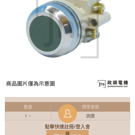
數量
標準單價
1 ~
詢價
點擊快速註冊/登入會
員