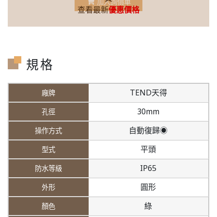
加入詢價車
查看最新
優惠價格
規格
TEND天得
30mm
自動復歸◉
平頭
IP65
圓形
綠