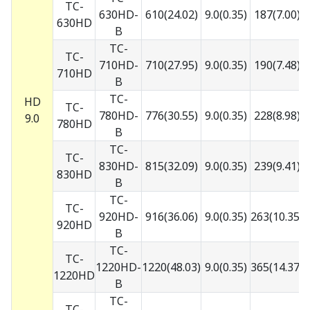
TC-
630HD-
610(24.02)
9.0(0.35)
187(7.00)
7
630HD
B
TC-
TC-
710HD-
710(27.95)
9.0(0.35)
190(7.48)
7
710HD
B
TC-
HD
TC-
780HD-
776(30.55)
9.0(0.35)
228(8.98)
7
9.0
780HD
B
TC-
TC-
830HD-
815(32.09)
9.0(0.35)
239(9.41)
7
830HD
B
TC-
TC-
920HD-
916(36.06)
9.0(0.35)
263(10.35)
7
920HD
B
TC-
TC-
1220HD-
1220(48.03)
9.0(0.35)
365(14.37)
7
1220HD
B
TC-
TC-