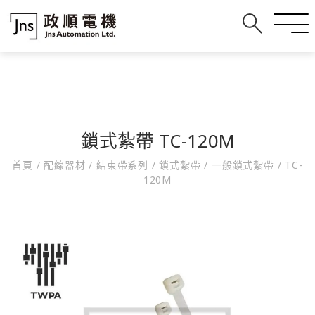
鎖式紮帶 TC-120M
首頁
/
配線器材
/
結束帶系列
/
鎖式紮帶
/
一般鎖式紮帶
/
TC-
120M