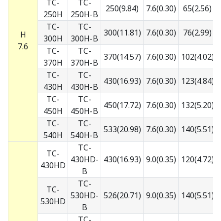
TC-
TC-
250(9.84)
7.6(0.30)
65(2.56)
5
250H
250H-B
TC-
TC-
300(11.81)
7.6(0.30)
76(2.99)
5
H
300H
300H-B
7.6
TC-
TC-
370(14.57)
7.6(0.30)
102(4.02)
5
370H
370H-B
TC-
TC-
430(16.93)
7.6(0.30)
123(4.84)
5
430H
430H-B
TC-
TC-
450(17.72)
7.6(0.30)
132(5.20)
5
450H
450H-B
TC-
TC-
533(20.98)
7.6(0.30)
140(5.51)
5
540H
540H-B
TC-
TC-
430HD-
430(16.93)
9.0(0.35)
120(4.72)
7
430HD
B
TC-
TC-
530HD-
526(20.71)
9.0(0.35)
140(5.51)
7
530HD
B
TC-