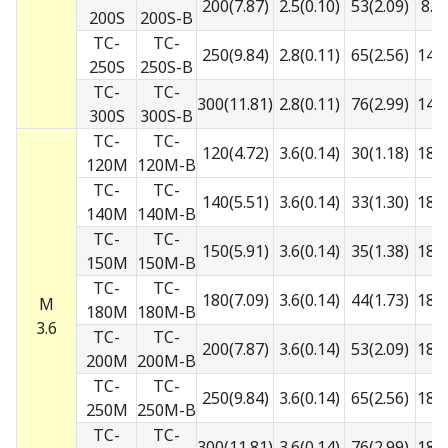
200(7.87)
2.5(0.10)
53(2.09)
8.1
200S
200S-B
TC-
TC-
250(9.84)
2.8(0.11)
65(2.56)
14.0
250S
250S-B
TC-
TC-
300(11.81)
2.8(0.11)
76(2.99)
14.0
300S
300S-B
TC-
TC-
120(4.72)
3.6(0.14)
30(1.18)
18.2
120M
120M-B
TC-
TC-
140(5.51)
3.6(0.14)
33(1.30)
18.2
140M
140M-B
TC-
TC-
150(5.91)
3.6(0.14)
35(1.38)
18.2
150M
150M-B
TC-
TC-
180(7.09)
3.6(0.14)
44(1.73)
18.2
M
180M
180M-B
3.6
TC-
TC-
200(7.87)
3.6(0.14)
53(2.09)
18.2
200M
200M-B
TC-
TC-
250(9.84)
3.6(0.14)
65(2.56)
18.2
250M
250M-B
TC-
TC-
300(11.81)
3.6(0.14)
76(2.99)
18.2