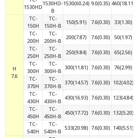
1530HD-
1530(60.24)
9.0(0.35)
460(18.11)
7
1530HD
B
TC-
TC-
150(5.91)
7.6(0.30)
33(1.30)
5
150H
150H-B
TC-
TC-
200(7.87)
7.6(0.30)
50(1.97)
5
200H
200H-B
TC-
TC-
250(9.84)
7.6(0.30)
65(2.56)
5
250H
250H-B
TC-
TC-
300(11.81)
7.6(0.30)
76(2.99)
5
H
300H
300H-B
7.6
TC-
TC-
370(14.57)
7.6(0.30)
102(4.02)
5
370H
370H-B
TC-
TC-
430(16.93)
7.6(0.30)
123(4.84)
5
430H
430H-B
TC-
TC-
450(17.72)
7.6(0.30)
132(5.20)
5
450H
450H-B
TC-
TC-
533(20.98)
7.6(0.30)
140(5.51)
5
540H
540H-B