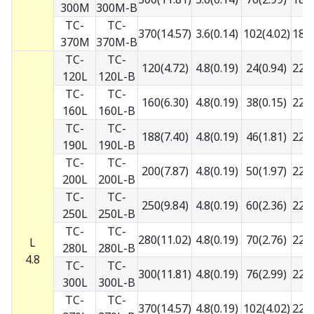
300M
300M-B
TC-
TC-
370(14.57)
3.6(0.14)
102(4.02)
18.2
370M
370M-B
TC-
TC-
120(4.72)
4.8(0.19)
24(0.94)
22.6
120L
120L-B
TC-
TC-
160(6.30)
4.8(0.19)
38(0.15)
22.6
160L
160L-B
TC-
TC-
188(7.40)
4.8(0.19)
46(1.81)
22.6
190L
190L-B
TC-
TC-
200(7.87)
4.8(0.19)
50(1.97)
22.6
200L
200L-B
TC-
TC-
250(9.84)
4.8(0.19)
60(2.36)
22.6
250L
250L-B
TC-
TC-
280(11.02)
4.8(0.19)
70(2.76)
22.6
L
280L
280L-B
4.8
TC-
TC-
300(11.81)
4.8(0.19)
76(2.99)
22.6
300L
300L-B
TC-
TC-
370(14.57)
4.8(0.19)
102(4.02)
22.6