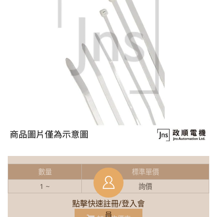
數量
標準單價
1 ~
詢價
點擊快速註冊/登入會
員