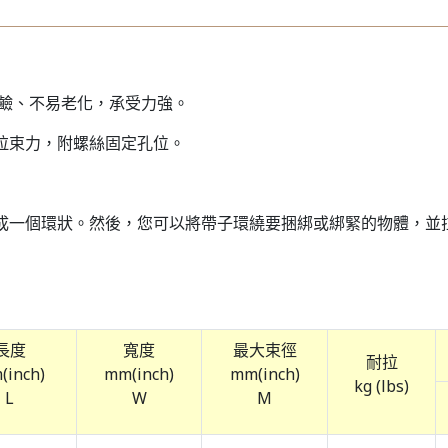
耐酸鹼、不易老化，承受力強。
拉束力，附螺絲固定孔位。
成一個環狀。然後，您可以將帶子環繞要捆綁或綁緊的物體，並
長度
寬度
最大束徑
耐拉
(inch)
mm(inch)
mm(inch)
kg (lbs)
L
W
M