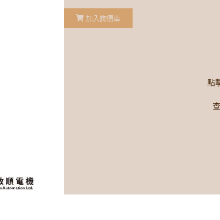
加入詢價車
點