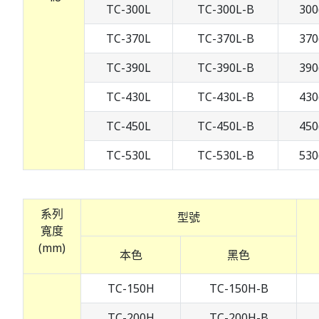
TC-300L
TC-300L-B
300
TC-370L
TC-370L-B
370
TC-390L
TC-390L-B
390
TC-430L
TC-430L-B
430
TC-450L
TC-450L-B
450
TC-530L
TC-530L-B
530
系列
型號
寬度
(mm)
本色
黑色
TC-150H
TC-150H-B
TC-200H
TC-200H-B