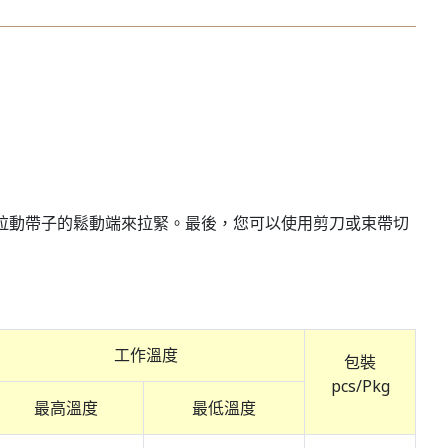
拉動帶子的鬆動端來拉緊。最後，您可以使用剪刀或束帶切
工作溫度
包裝
pcs/Pkg
最高溫度
最低溫度