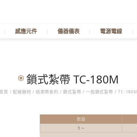
感應元件
儀器儀表
電源電線
鎖式紮帶 TC-180M
首頁
/
配線器材
/
結束帶系列
/
鎖式紮帶
/
一般鎖式紮帶
/
TC-180
數量
1 ~