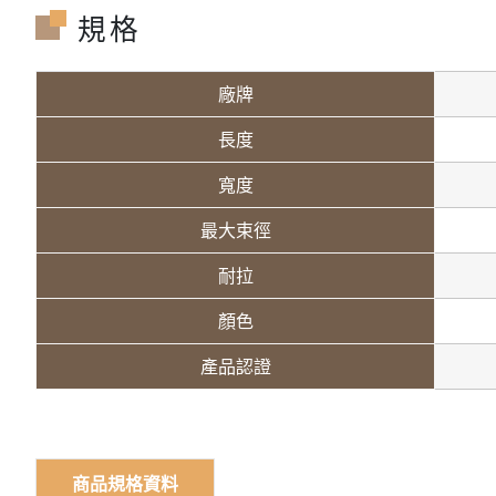
規格
廠牌
長度
寬度
最大束徑
耐拉
顏色
產品認證
商品規格資料