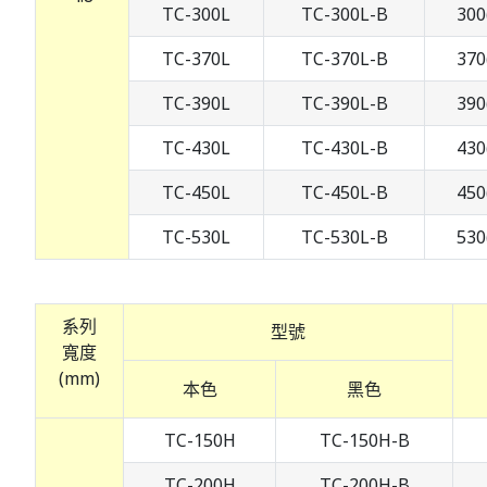
TC-300L
TC-300L-B
300
TC-370L
TC-370L-B
370
TC-390L
TC-390L-B
390
TC-430L
TC-430L-B
430
TC-450L
TC-450L-B
450
TC-530L
TC-530L-B
530
系列
型號
寬度
(mm)
本色
黑色
TC-150H
TC-150H-B
TC-200H
TC-200H-B