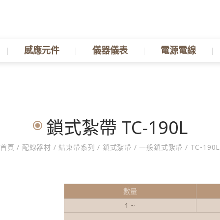
感應元件
儀器儀表
電源電線
鎖式紮帶 TC-190L
首頁
/
配線器材
/
結束帶系列
/
鎖式紮帶
/
一般鎖式紮帶
/
TC-190
數量
1 ~