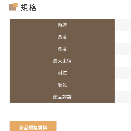
規格
廠牌
長度
寬度
最大束徑
耐拉
顏色
產品認證
商品規格資料