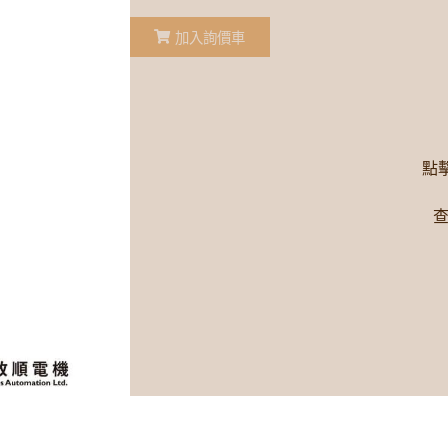
加入詢價車
點