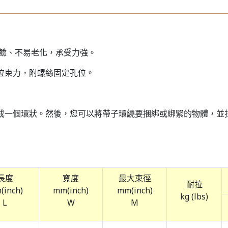
耐酸鹼、不易老化，承受力強。
拉束力，附螺絲固定孔位。
成一個環狀。然後，您可以將帶子環繞要捆綁或綁緊的物體，並
長度
寬度
最大束徑
耐拉
(inch)
mm(inch)
mm(inch)
kg (lbs)
L
W
M