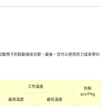
拉動帶子的鬆動端來拉緊。最後，您可以使用剪刀或束帶切
工作溫度
包裝
pcs/Pkg
最高溫度
最低溫度