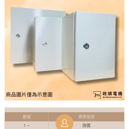
數量
標準單價
1 ~
詢價