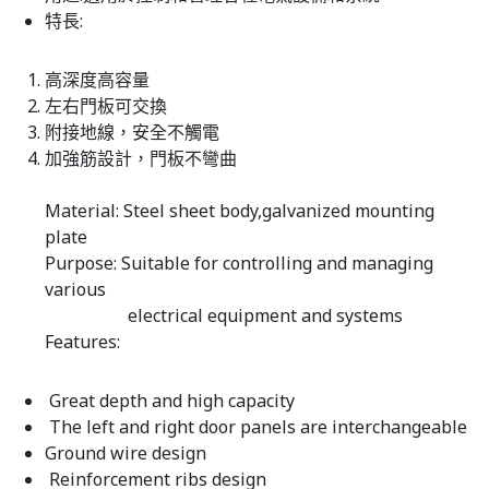
特長:
高深度高容量
左右門板可交換
附接地線，安全不觸電
加強筋設計，門板不彎曲
Material: Steel sheet body,galvanized mounting
plate
Purpose: Suitable for controlling and managing
various
electrical equipment and systems
Features:
Great depth and high capacity
The left and right door panels are interchangeable
Ground wire design
Reinforcement ribs design