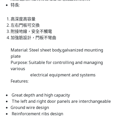
特長:
高深度高容量
左右門板可交換
附接地線，安全不觸電
加強筋設計，門板不彎曲
Material: Steel sheet body,galvanized mounting
plate
Purpose: Suitable for controlling and managing
various
electrical equipment and systems
Features:
Great depth and high capacity
The left and right door panels are interchangeable
Ground wire design
Reinforcement ribs design