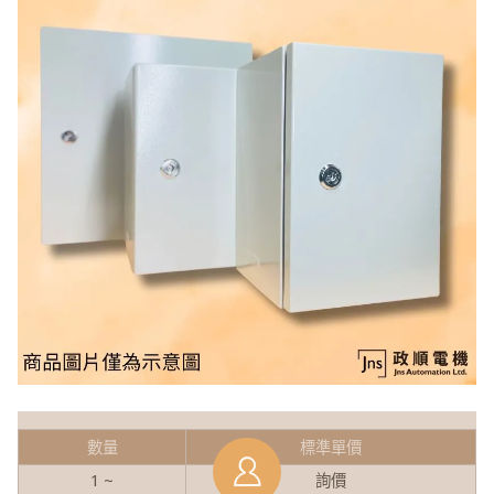
數量
標準單價
1 ~
詢價