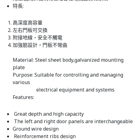
特長:
高深度高容量
左右門板可交換
附接地線，安全不觸電
加強筋設計，門板不彎曲
Material: Steel sheet body,galvanized mounting
plate
Purpose: Suitable for controlling and managing
various
electrical equipment and systems
Features:
Great depth and high capacity
The left and right door panels are interchangeable
Ground wire design
Reinforcement ribs design