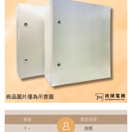
數量
標準單價
1 ~
詢價