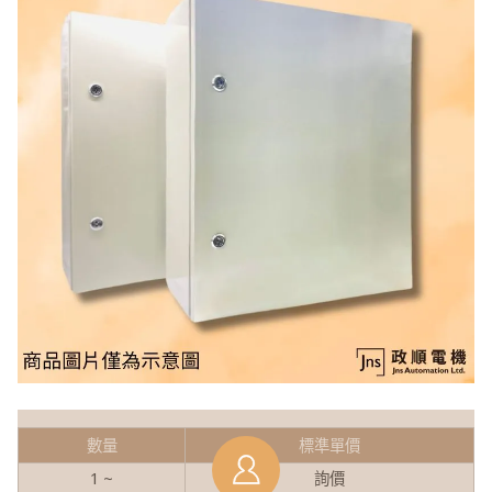
數量
標準單價
1 ~
詢價