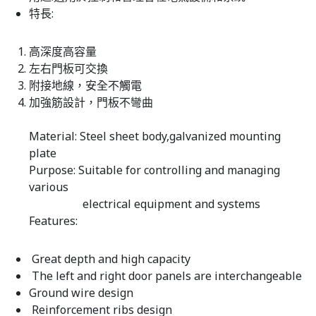
特長:
高深度高容量
左右門板可交換
附接地線，安全不觸電
加強筋設計，門板不彎曲
Material: Steel sheet body,galvanized mounting
plate
Purpose: Suitable for controlling and managing
various
electrical equipment and systems
Features:
Great depth and high capacity
The left and right door panels are interchangeable
Ground wire design
Reinforcement ribs design