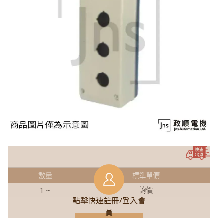
數量
標準單價
1 ~
詢價
點擊快速註冊/登入會
員