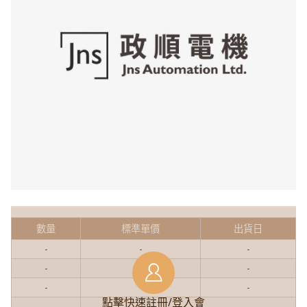
數量
標準單價
出貨日
-
-
-
-
-
-
-
-
-
點擊快速註冊/登入會
-
-
-