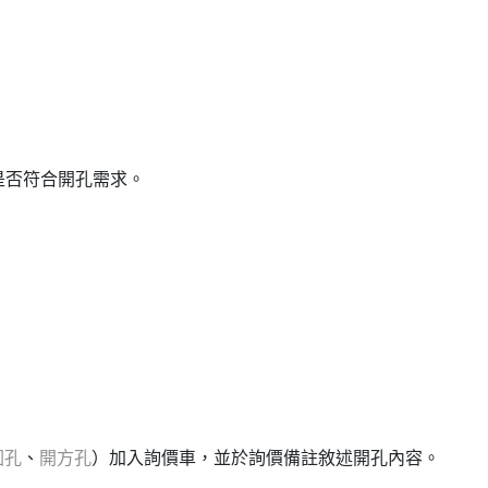
是否符合開孔需求。
圓孔
、
開方孔
）加入詢價車，並於詢價備註敘述開孔內容。