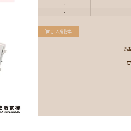
-
-
加入購物車
點