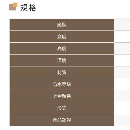
規格
廠牌
寬度
高度
深度
材質
防水等級
上蓋顏色
形式
產品認證