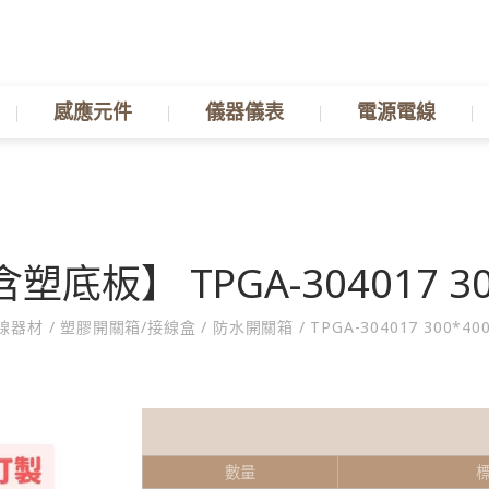
感應元件
儀器儀表
電源電線
板】 TPGA-304017 30
線器材
/
塑膠開關箱/接線盒
/
防水開關箱
/
TPGA-304017 300*40
數量