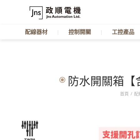
配線器材
控制開關
工控產品
防水開關箱【含塑底
首頁
/
配