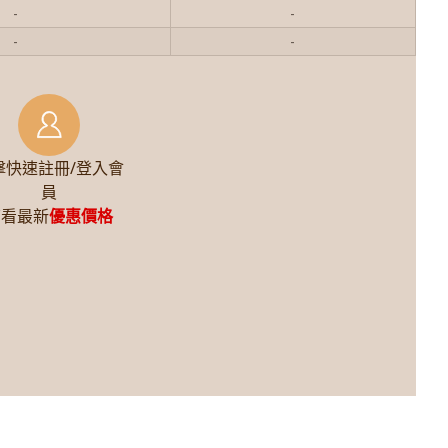
-
-
-
-
擊快速註冊/登入會
員
查看最新
優惠價格