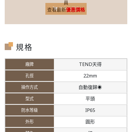
員
加入詢價車
查看最新
優惠價格
規格
TEND天得
22mm
自動復歸◉
平頭
IP65
圓形