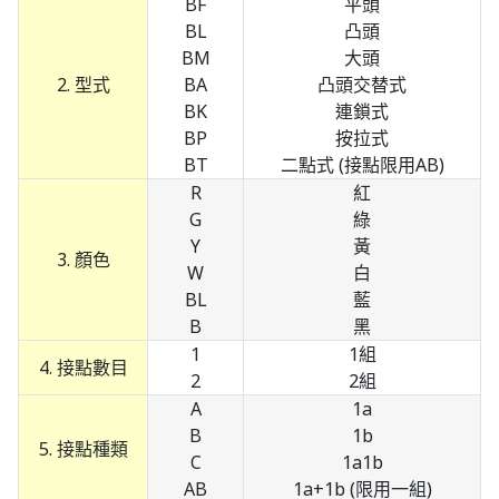
BF
平頭
BL
凸頭
BM
大頭
2. 型式
BA
凸頭交替式
BK
連鎖式
BP
按拉式
BT
二點式 (接點限用AB)
R
紅
G
綠
Y
黃
3. 顏色
W
白
BL
藍
B
黑
1
1組
4. 接點數目
2
2組
A
1a
B
1b
5. 接點種類
C
1a1b
AB
1a+1b (限用一組)