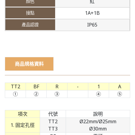
紅
1A+1B
IP65
商品規格資料
TT2
BF
R
-
1
A
①
②
③
④
⑤
項次
代號
說明
TT2
Ø22mm/Ø25mm
1. 固定孔徑
TT3
Ø30mm