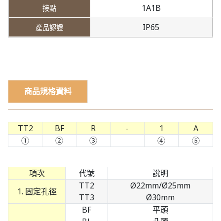
1A1B
IP65
商品規格資料
TT2
BF
R
-
1
A
①
②
③
④
⑤
項次
代號
說明
TT2
Ø22mm/Ø25mm
1. 固定孔徑
TT3
Ø30mm
BF
平頭