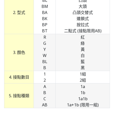
BL
凸頭
BM
大頭
2. 型式
BA
凸頭交替式
BK
連鎖式
BP
按拉式
BT
二點式 (接點限用AB)
R
紅
G
綠
Y
黃
3. 顏色
W
白
BL
藍
B
黑
1
1組
4. 接點數目
2
2組
A
1a
B
1b
5. 接點種類
C
1a1b
AB
1a+1b (限用一組)