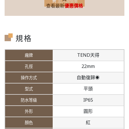
加入詢價車
查看最新
優惠價格
規格
TEND天得
22mm
自動復歸◉
平頭
IP65
圓形
紅