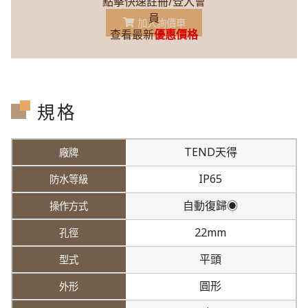
點擊快速註冊/登入會
員
加入詢價車
查看最新
優惠價格
規格
TEND天得
IP65
自動復歸◉
22mm
平頭
圓形