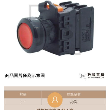
數量
標準單價
1 ~
詢價