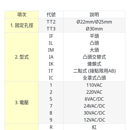
項次
代號
說明
TT2
Ø22mm/Ø25mm
1. 固定孔徑
TT3
Ø30mm
IF
平頭
IL
凸頭
IM
大頭
2. 型式
IA
凸頭交替式
IK
連鎖式
IT
二點式 (接點限用AB)
IC
全罩式凸頭
1
110VAC
2
220VAC
5
6VAC/DC
3. 電壓
7
24VAC/DC
8
30VAC/DC
9
12VAC/DC
R
紅