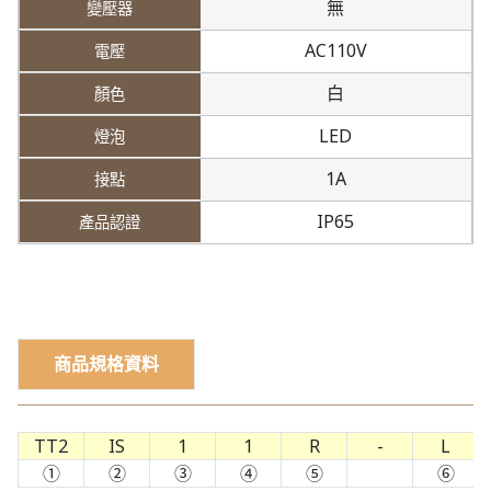
無
AC110V
白
LED
1A
IP65
商品規格資料
TT2
IS
1
1
R
-
L
①
②
③
④
⑤
⑥