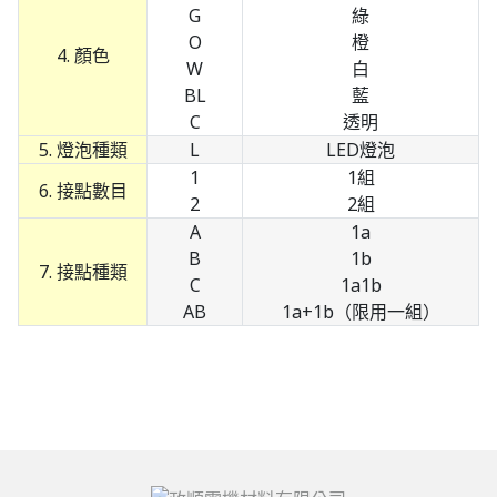
G
綠
O
橙
4. 顏色
W
白
BL
藍
C
透明
5. 燈泡種類
L
LED燈泡
1
1組
6. 接點數目
2
2組
A
1a
B
1b
7. 接點種類
C
1a1b
AB
1a+1b（限用一組）