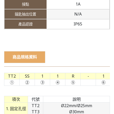
1A
N/A
IP65
商品規格資料
TT2
SS
1
1
R
-
1
①
②
③
④
⑤
⑥
項次
代號
說明
TT2
Ø22mm/Ø25mm
1. 固定孔徑
TT3
Ø30mm