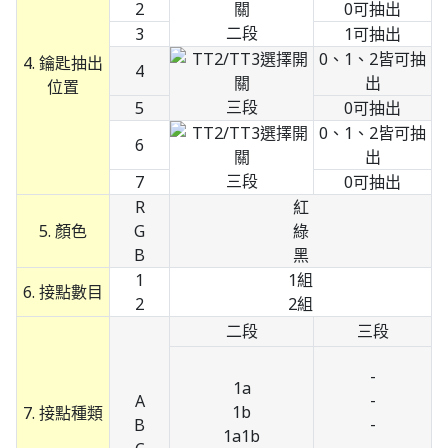
2
0可抽出
二段
3
1可抽出
0、1、2皆可抽
4. 鑰匙抽出
4
出
位置
三段
5
0可抽出
0、1、2皆可抽
6
出
三段
7
0可抽出
R
紅
5. 顏色
G
綠
B
黑
1
1組
6. 接點數目
2
2組
二段
三段
-
1a
-
A
1b
7. 接點種類
-
B
1a1b