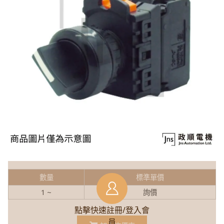
數量
標準單價
1 ~
詢價
點擊快速註冊/登入會
員