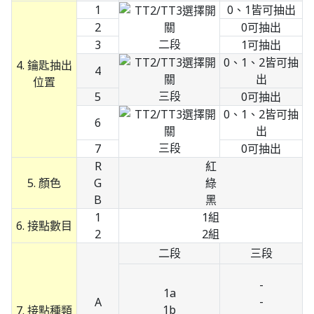
1
0、1皆可抽出
2
0可抽出
二段
3
1可抽出
0、1、2皆可抽
4. 鑰匙抽出
4
出
位置
三段
5
0可抽出
0、1、2皆可抽
6
出
三段
7
0可抽出
R
紅
5. 顏色
G
綠
B
黑
1
1組
6. 接點數目
2
2組
二段
三段
-
1a
-
A
1b
7. 接點種類