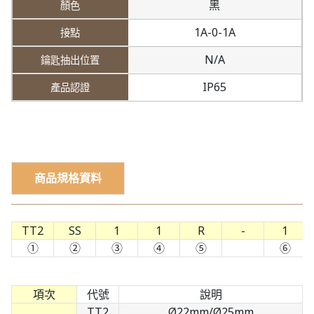
黑
1A-0-1A
N/A
IP65
商品規格資料
TT2
SS
1
1
R
-
1
①
②
③
④
⑤
⑥
項次
代號
說明
TT2
Ø22mm/Ø25mm