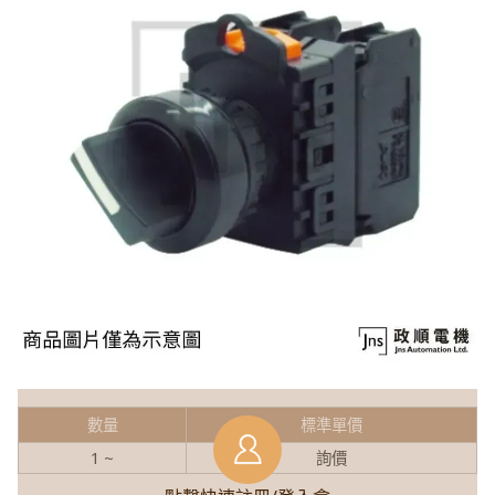
數量
標準單價
1 ~
詢價