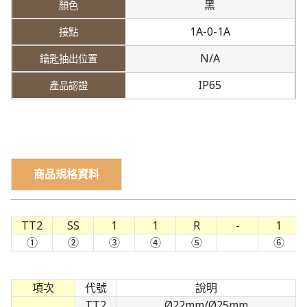
黑
1A-0-1A
N/A
IP65
商品規格資料
TT2
SS
1
1
R
-
1
①
②
③
④
⑤
⑥
項次
代號
說明
TT2
Ø22mm/Ø25mm