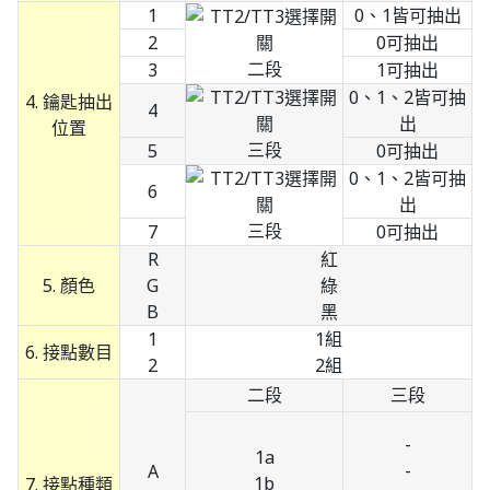
1
0、1皆可抽出
2
0可抽出
二段
3
1可抽出
0、1、2皆可抽
4. 鑰匙抽出
4
出
位置
三段
5
0可抽出
0、1、2皆可抽
6
出
三段
7
0可抽出
R
紅
5. 顏色
G
綠
B
黑
1
1組
6. 接點數目
2
2組
二段
三段
-
1a
-
A
1b
7. 接點種類