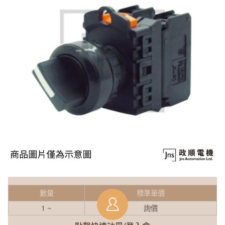
數量
標準單價
1 ~
詢價