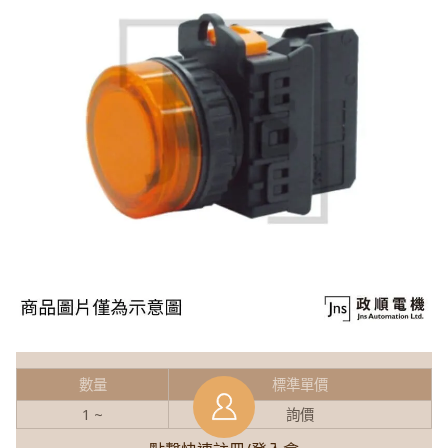
數量
標準單價
1 ~
詢價