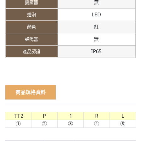
無
LED
紅
無
IP65
商品規格資料
TT2
P
1
R
L
①
②
③
④
⑤