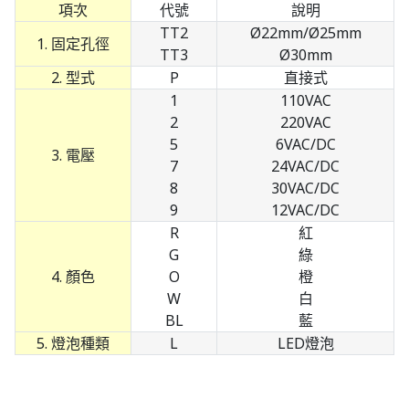
項次
代號
說明
TT2
Ø22mm/Ø25mm
1. 固定孔徑
TT3
Ø30mm
2. 型式
P
直接式
1
110VAC
2
220VAC
5
6VAC/DC
3. 電壓
7
24VAC/DC
8
30VAC/DC
9
12VAC/DC
R
紅
G
綠
4. 顏色
O
橙
W
白
BL
藍
5. 燈泡種類
L
LED燈泡