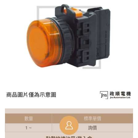
數量
標準單價
1 ~
詢價