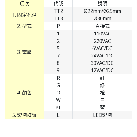
項次
代號
說明
TT2
Ø22mm/Ø25mm
1. 固定孔徑
TT3
Ø30mm
2. 型式
P
直接式
1
110VAC
2
220VAC
5
6VAC/DC
3. 電壓
7
24VAC/DC
8
30VAC/DC
9
12VAC/DC
R
紅
G
綠
4. 顏色
O
橙
W
白
BL
藍
5. 燈泡種類
L
LED燈泡