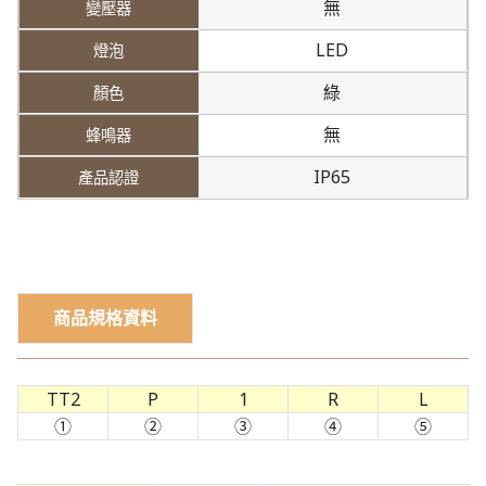
無
LED
綠
無
IP65
商品規格資料
TT2
P
1
R
L
①
②
③
④
⑤