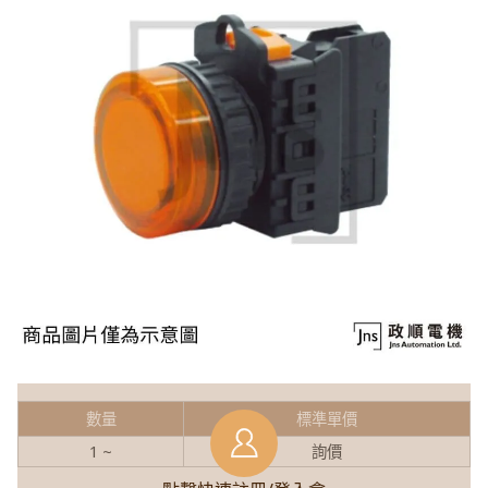
數量
標準單價
1 ~
詢價