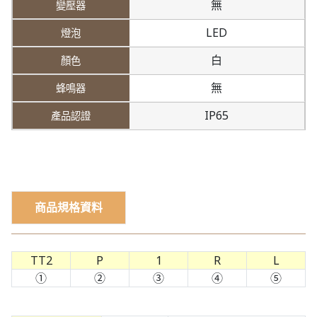
無
LED
白
無
IP65
商品規格資料
TT2
P
1
R
L
①
②
③
④
⑤