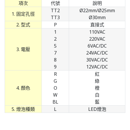
項次
代號
說明
TT2
Ø22mm/Ø25mm
1. 固定孔徑
TT3
Ø30mm
2. 型式
P
直接式
1
110VAC
2
220VAC
5
6VAC/DC
3. 電壓
7
24VAC/DC
8
30VAC/DC
9
12VAC/DC
R
紅
G
綠
4. 顏色
O
橙
W
白
BL
藍
5. 燈泡種類
L
LED燈泡