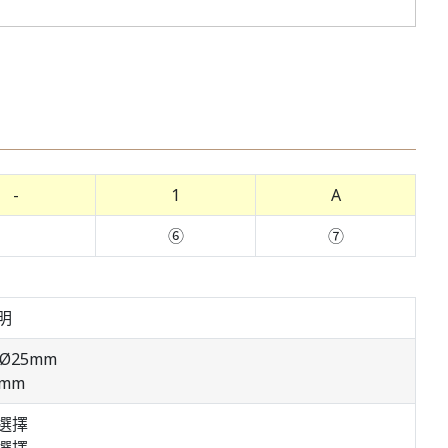
-
1
A
⑥
⑦
明
/Ø25mm
0mm
選擇