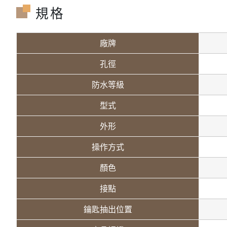
規格
廠牌
孔徑
防水等級
型式
外形
操作方式
顏色
接點
鑰匙抽出位置