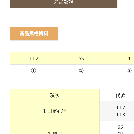
產品認證
商品規格資料
TT2
SS
1
①
②
③
項次
代號
TT2
1. 固定孔徑
TT3
SS