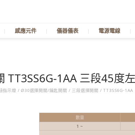
感應元件
儀器儀表
電源電線
 TT3SS6G-1AA 三段45度
鈕指示燈
/
Ø30選擇開關/鑰匙開關
/
三段選擇開關
/
TT3SS6G-1A
數量
1 ~