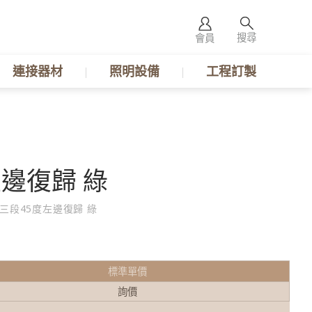
搜尋
會員
連接器材
照明設備
工程訂製
左邊復歸 綠
A 三段45度左邊復歸 綠
標準單價
詢價