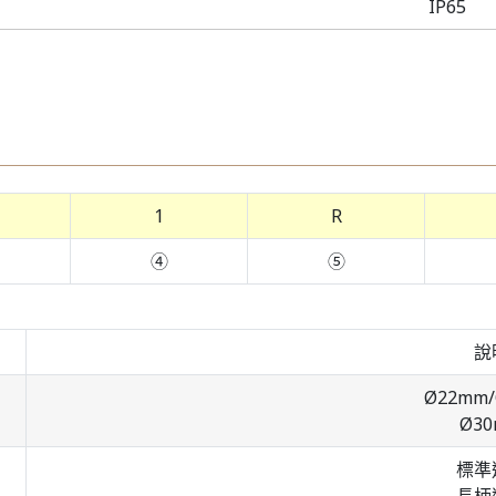
IP65
1
R
④
⑤
說
Ø22mm
Ø3
標準