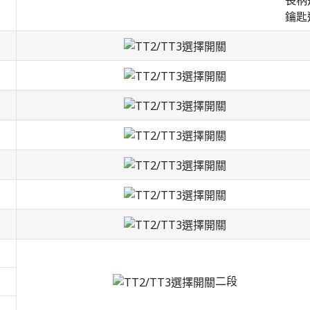
長柄
鑰匙
二段