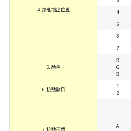
3
4. 鑰匙抽出位置
4
5
6
7
R
5. 顏色
G
B
1
6. 接點數目
2
A
7. 接點種類