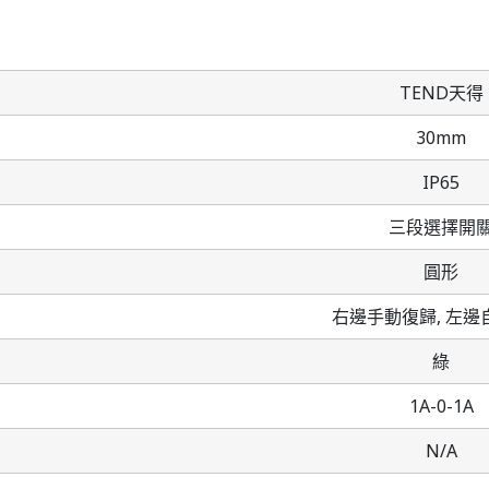
TEND天得
30mm
IP65
三段選擇開
圓形
右邊手動復歸,
左邊
綠
1A-0-1A
N/A