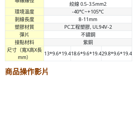
導線線徑
絞線 0.5-3.5mm2
環境溫度
-40°C~+105°C
剝線長度
8-11mm
塑膠材質
PC工程塑膠, UL94V-2
彈片
不鏽鋼
接點材料
紫銅
尺寸（寬X高X長
13*9.6*19.4
18.6*9.6*19.4
29.8*9.6*19.4
mm）
商品操作影片