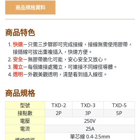
商品規格資料
商品特色
快速
－只需三步驟即可完成接線，接線無需使用膠帶，
接錯線可拔出重複插入，快速方便。
安全
－無膠帶脆化可能，安心安全又放心。
獨立
－每個連接處獨立，可連接不同線徑導體。
透明
－外觀美觀透明，清楚看到插入線徑。
商品規格
型號
TXD-2
TXD-3
TXD-5
接點數
2P
3P
5P
電壓
250V
電流
25A
單芯線 0.4-2.5mm