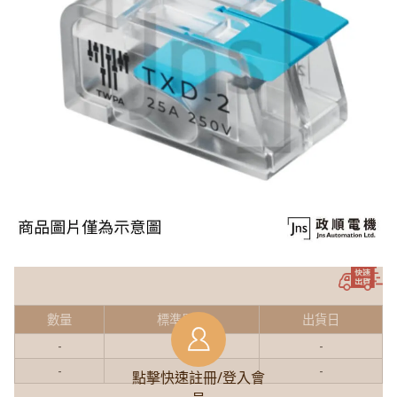
數量
標準單價
出貨日
-
-
-
-
-
-
點擊快速註冊/登入會