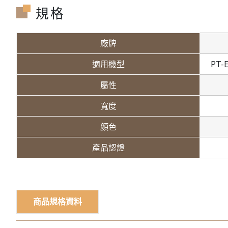
規格
廠牌
適用機型
PT-
屬性
寬度
顏色
產品認證
商品規格資料