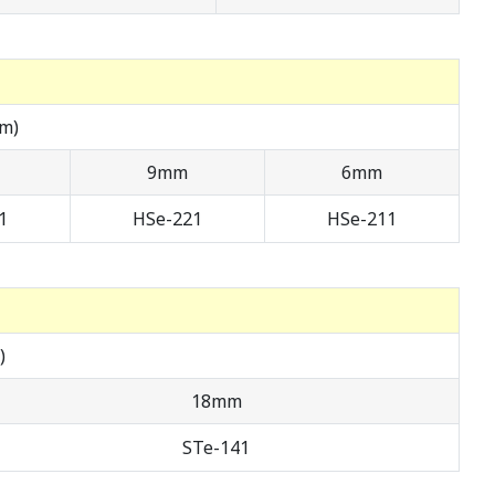
5m)
9mm
6mm
1
HSe-221
HSe-211
)
18mm
STe-141