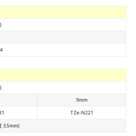
)
4
)
9mm
31
TZe-N221
 3.5mm)