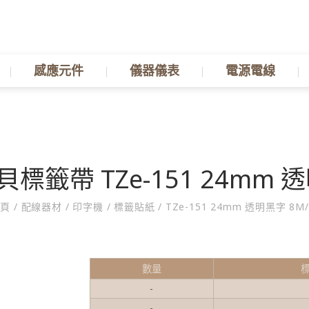
感應元件
儀器儀表
電源電線
籤帶 TZe-151 24mm 
首頁
/
配線器材
/
印字機
/
標籤貼紙
/
TZe-151 24mm 透明黑字 8M
數量
-
-