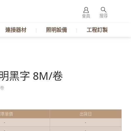
搜尋
會員
連接器材
照明設備
工程訂製
透明黑字 8M/卷
/卷
標準單價
出貨日
-
-
-
-