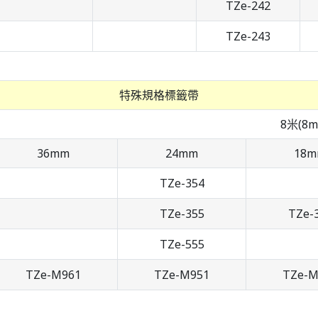
TZe-242
TZe-243
特殊規格標籤帶
8米(8m
36mm
24mm
18
TZe-354
TZe-355
TZe-
TZe-555
TZe-M961
TZe-M951
TZe-M