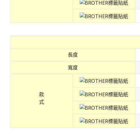
長度
寬度
款
式