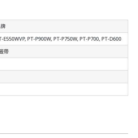
弟牌
T-E550WVP,
PT-P900W,
PT-P750W,
PT-P700,
PT-D600
籤帶