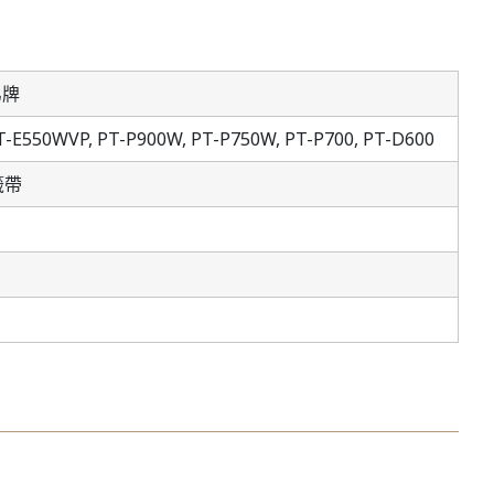
弟牌
T-E550WVP,
PT-P900W,
PT-P750W,
PT-P700,
PT-D600
籤帶