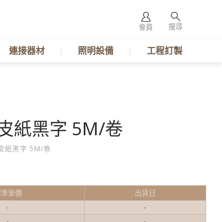
搜尋
會員
連接器材
照明設備
工程訂製
牛皮紙黑字 5M/卷
牛皮紙黑字 5M/卷
標準單價
出貨日
-
-
-
-