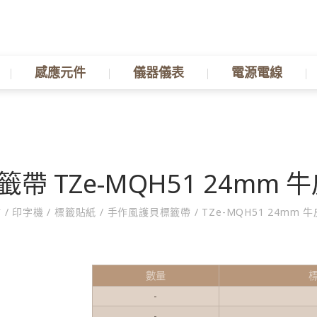
感應元件
儀器儀表
電源電線
 TZe-MQH51 24mm 
材
/
印字機
/
標籤貼紙
/
手作風護貝標籤帶
/
TZe-MQH51 24mm 
數量
-
-