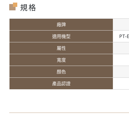
規格
廠牌
適用機型
PT-
屬性
寬度
顏色
產品認證