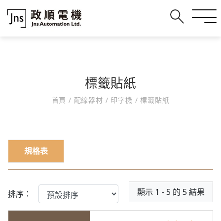
標籤貼紙
首頁
/
配線器材
/
印字機
/
標籤貼紙
規格表
顯示 1 - 5 的 5 結果
排序：