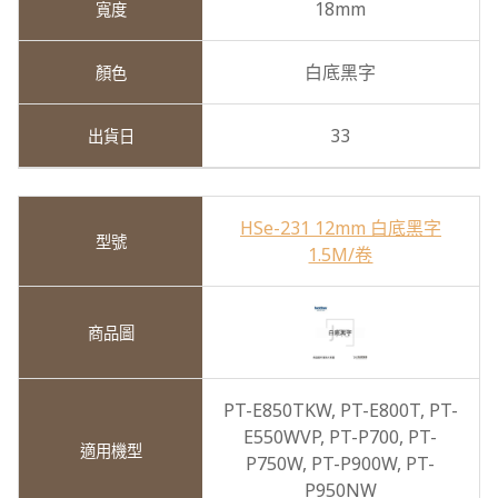
18mm
白底黑字
33
HSe-231 12mm 白底黑字
1.5M/卷
PT-E850TKW,
PT-E800T,
PT-
E550WVP,
PT-P700,
PT-
P750W,
PT-P900W,
PT-
P950NW