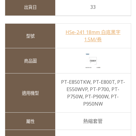
33
HSe-241 18mm 白底黑字
1.5M/卷
PT-E850TKW,
PT-E800T,
PT-
E550WVP,
PT-P700,
PT-
P750W,
PT-P900W,
PT-
P950NW
熱縮套管