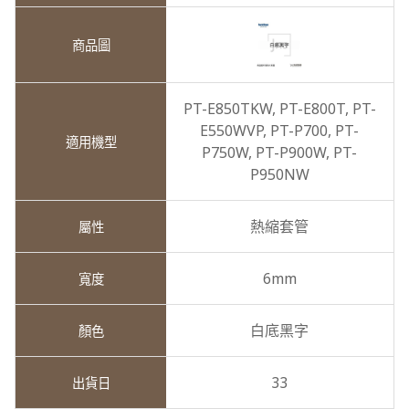
PT-E850TKW,
PT-E800T,
PT-
E550WVP,
PT-P700,
PT-
P750W,
PT-P900W,
PT-
P950NW
熱縮套管
6mm
白底黑字
33