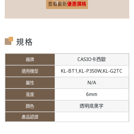
加入購物車
查看最新
優惠價格
規格
CASIO卡西歐
KL-BT1,
KL-P350W,
KL-G2TC
N/A
6mm
透明底黑字