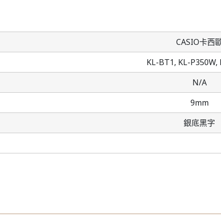
CASIO卡西
KL-BT1,
KL-P350W,
N/A
9mm
銀底黑字