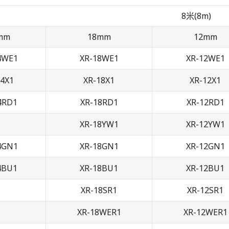
8米(8m)
mm
18mm
12mm
4WE1
XR-18WE1
XR-12WE1
24X1
XR-18X1
XR-12X1
4RD1
XR-18RD1
XR-12RD1
XR-18YW1
XR-12YW1
4GN1
XR-18GN1
XR-12GN1
4BU1
XR-18BU1
XR-12BU1
XR-18SR1
XR-12SR1
XR-18WER1
XR-12WER1