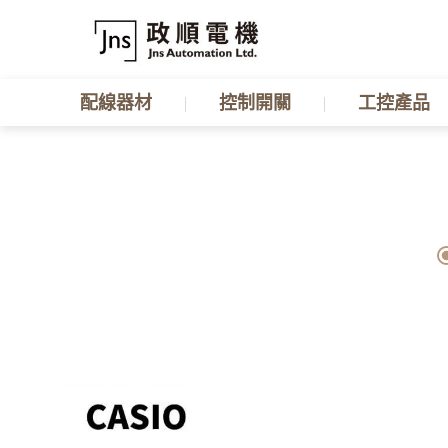
配線器材
控制開關
工控產品