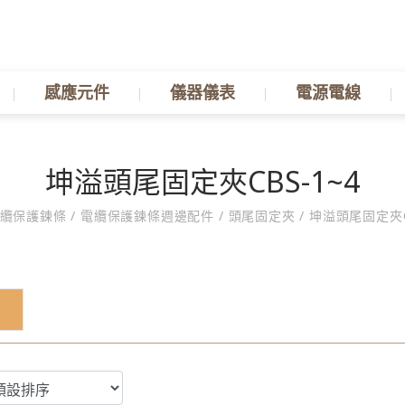
感應元件
儀器儀表
電源電線
坤溢頭尾固定夾CBS-1~4
纜保護鍊條
/
電纜保護鍊條週邊配件
/
頭尾固定夾
/
坤溢頭尾固定夾CB