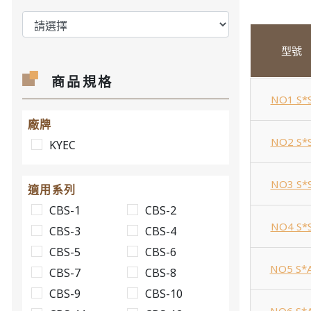
型號
商品規格
NO1 S*
廠牌
NO2 S*
KYEC
NO3 S*
適用系列
CBS-1
CBS-2
NO4 S*
CBS-3
CBS-4
CBS-5
CBS-6
NO5 S*
CBS-7
CBS-8
CBS-9
CBS-10