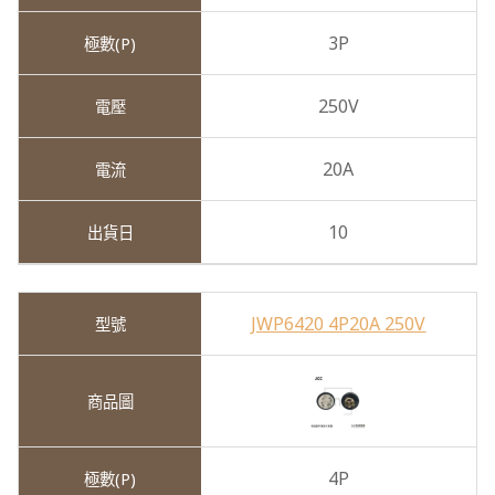
3P
250V
20A
10
JWP6420 4P20A 250V
4P