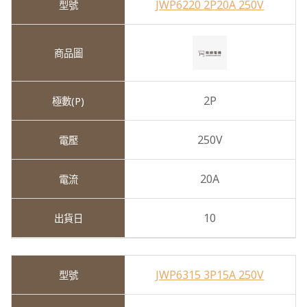
JWP6220 2P20A 250V
2P
250V
20A
10
JWP6315 3P15A 250V