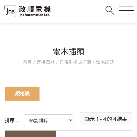
電木插頭
首頁
/
連接器材
/
日規引掛式插頭
/
電木插頭
規格表
顯示 1 - 4 的 4 結果
排序：