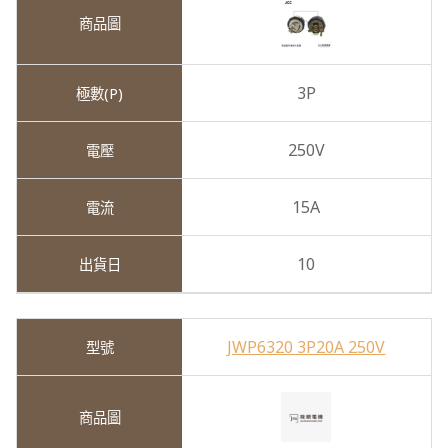
3P
250V
15A
10
JWP6320 3P20A 250V