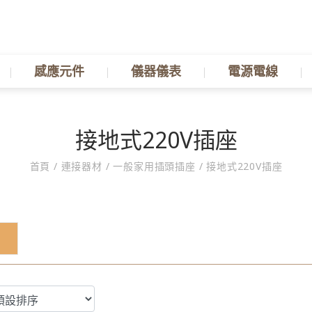
感應元件
儀器儀表
電源電線
接地式220V插座
首頁
/
連接器材
/
一般家用插頭插座
/
接地式220V插座