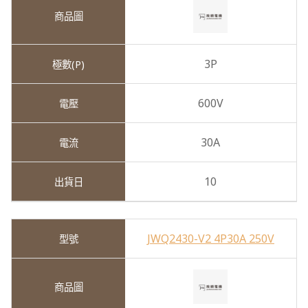
3P
600V
30A
10
JWQ2430-V2 4P30A 250V