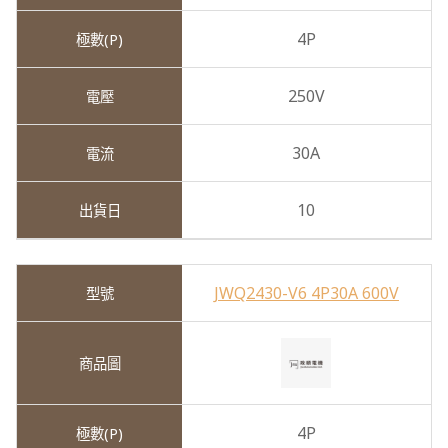
4P
250V
30A
10
JWQ2430-V6 4P30A 600V
4P