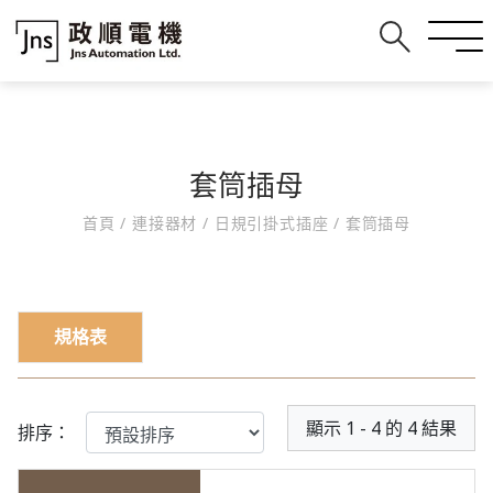
套筒插母
首頁
/
連接器材
/
日規引掛式插座
/
套筒插母
規格表
顯示 1 - 4 的 4 結果
排序：