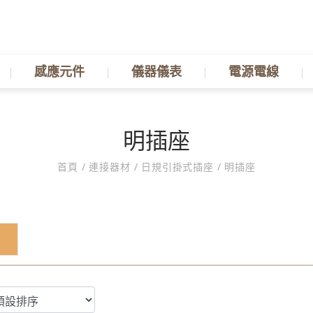
感應元件
儀器儀表
電源電線
明插座
首頁
/
連接器材
/
日規引掛式插座
/
明插座