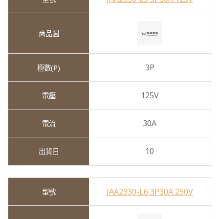
3P
125V
30A
10
JAA2330-L6 3P30A 250V