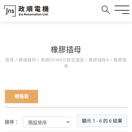
橡膠插母
首頁
/
連接器材
/
美規NEMA引掛式插座
/
橡膠插母A
/
橡膠插
母
規格表
顯示 1 - 6 的 6 結果
排序：