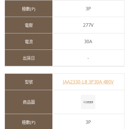
3P
277V
30A
-
JAA2330-L8 3P30A 480V
3P