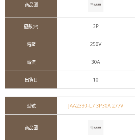
3P
250V
30A
10
JAA2330-L7 3P30A 277V