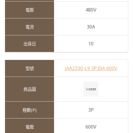
480V
30A
10
JAA2330-L9 3P30A 600V
3P
600V